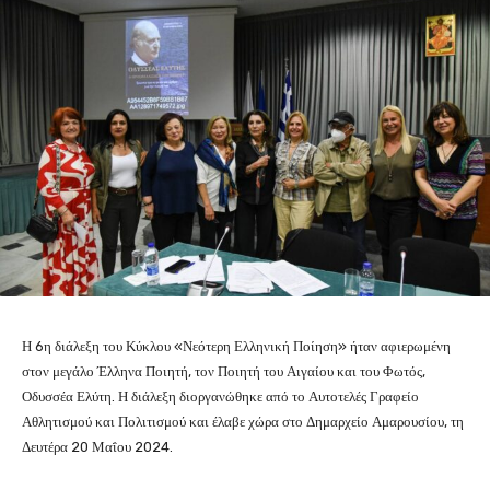
Η 6η διάλεξη του Κύκλου «Νεότερη Ελληνική Ποίηση» ήταν αφιερωμένη
στον μεγάλο Έλληνα Ποιητή, τον Ποιητή του Αιγαίου και του Φωτός,
Οδυσσέα Ελύτη. Η διάλεξη διοργανώθηκε από το Αυτοτελές Γραφείο
Αθλητισμού και Πολιτισμού και έλαβε χώρα στο Δημαρχείο Αμαρουσίου, τη
Δευτέρα 20 Μαΐου 2024.