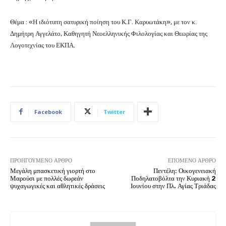
Θέμα : «Η ιδιότυπη σατυρική ποίηση του Κ.Γ. Καρυωτάκη», με τον κ.
Δημήτρη Αγγελάτο, Καθηγητή Νεοελληνικής Φιλολογίας και Θεωρίας της
Λογοτεχνίας του ΕΚΠΑ.
Facebook
Twitter
ΠΡΟΗΓΟΎΜΕΝΟ ΆΡΘΡΟ
ΕΠΌΜΕΝΟ ΆΡΘΡΟ
Μεγάλη μπασκετική γιορτή στο
Πεντέλη: Οικογενειακή
Μαρούσι με πολλές δωρεάν
Ποδηλατοβόλτα την Κυριακή 2
ψυχαγωγικές και αθλητικές δράσεις
Ιουνίου στην Πλ. Αγίας Τριάδας