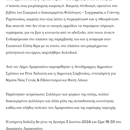
σ΄αυτούς τους μικρόψυχους καιρούς;». Καιρούς «ένδειας», προτείνει στο
βιβλίο του Σεφερικά ο διακεκριμένος Φιλόλογος – Συγγραφέας κ.Γιάννης
Ρηγόπουλος, καιρούς που τους λείπει η «ιεροφάνεια» και η «θεοφάνεια».
Και απαντά: «αν δεν είναι οι ποιητές αρμόδιοι να «εφεύρουν πόρους»,
περάσματα, για να βγει η κοινωνία από το αδιέξοδο, τότε ποιοι είναι;»
Ενδιαφέρουσα στο πλαίσιο της παρέμβασής του και η αναφορά στον
Εικαστικό Ελύτη θέμα με το οποίο, στο πλαίσιο του μακρόχρονου
μελετητικού του έργου, ασχολήθηκε διεξοδικά.
Από τον Δήμο Αμαρουσίου παρευρέθησαν η Αντιδήμαρχος Δημοσίων
Σχέσεων κα Ρένα Χαλιώτη και η Δημοτική Σύμβουλος, εντεταλμένη για
θέματα Νέας Γενιάς & Εθελοντισμού κα Φανή Λέκκα.
Παρέστησαν εκπρόσωποι Συλλόγων και φορέων της πόλης, πολλοί
διακεκριμένοι φιλόλογοι και άλλα μέλη της εκπαιδευτικής κοινότητας
καθώς και πλήθος πολιτών του Αμαρουσίου και της ευρύτερης περιοχής.
Η επόμενη διάλεξη θα γίνει τη Δευτέρα 3 Ιουνίου 2024 και Ώρα 18:30 στο
Δημαρχείο Αμαρουσίου.