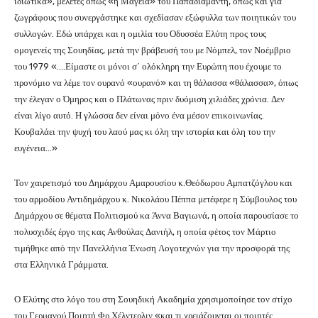
ιδιωτικά», μελέτες όπως «η Μαγεία» του Παπαδιαμάντη, όπως και για
ζωγράφους που συνεργάστηκε και σχεδίασαν εξώφυλλα των ποιητικών του
συλλογών. Εδώ υπάρχει και η ομιλία του Οδυσσέα Ελύτη προς τους
ομογενείς της Σουηδίας, μετά την βράβευσή του με Νόμπελ, τον Νοέμβριο
του 1979 «….Είμαστε οι μόνοι σ΄ ολόκληρη την Ευρώπη που έχουμε το
προνόμιο να λέμε τον ουρανό «ουρανό» και τη θάλασσα «θάλασσα», όπως
την έλεγαν ο Όμηρος και ο Πλάτωνας πριν δυόμιση χιλιάδες χρόνια. Δεν
είναι λίγο αυτό. Η γλώσσα δεν είναι μόνο ένα μέσον επικοινωνίας.
Κουβαλάει την ψυχή του λαού μας κι όλη την ιστορία και όλη του την
ευγένεια…»
Τον χαιρετισμό του Δημάρχου Αμαρουσίου κ.Θεόδωρου Αμπατζόγλου και
του αρμοδίου Αντιδημάρχου κ. Νικολάου Πέππα μετέφερε η Σύμβουλος του
Δημάρχου σε θέματα Πολιτισμού κα Άννα Βαγιωνά, η οποία παρουσίασε το
πολυσχιδές έργο της κας Ανθούλας Δανιήλ, η οποία φέτος τον Μάρτιο
τιμήθηκε από την Πανελλήνια Ένωση Λογοτεχνών για την προσφορά της
στα Ελληνικά Γράμματα.
Ο Ελύτης στο λόγο του στη Σουηδική Ακαδημία χρησιμοποίησε τον στίχο
του Γερμανού Ποιητή Φρ.Χέλντερλιν «και τι χρειάζουνται οι ποιητές