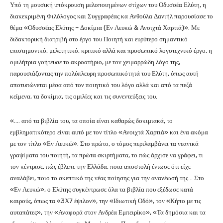
Υπό τη μουσική υπόκρουση μελοποιημένων στίχων του Οδυσσέα Ελύτη, η
διακεκριμένη Φιλόλογος και Συγγραφέας κα Ανθούλα Δανιήλ παρουσίασε το
θέμα «Οδυσσέας Ελύτης – Δοκίμια (Εν Λευκώ & Ανοιχτά Χαρτιά)». Με
διδακτορική διατριβή στο έργο του Ποιητή και ευρύτερο σημαντικό
επιστημονικό, μελετητικό, κριτικό αλλά και προσωπικό λογοτεχνικό έργο, η
ομιλήτρια γοήτευσε το ακροατήριο, με τον χειμαρρώδη λόγο της,
παρουσιάζοντας την πολύπλευρη προσωπικότητά του Ελύτη, όπως αυτή
αποτυπώνεται μέσα από τον ποιητικό του λόγο αλλά και από τα πεζά
κείμενα, τα δοκίμια, τις ομιλίες και τις συνεντεύξεις του.
«…. από τα βιβλία του, τα οποία είναι καθαρώς δοκιμιακά, το
εμβληματικότερο είναι αυτό με τον τίτλο «Ανοιχτά Χαρτιά» και ένα ακόμα
με τον τίτλο «Εν Λευκώ». Στο πρώτο, ο τόμος περιλαμβάνει τα νεανικά
γραψίματα του ποιητή, τα πρώτα σκιρτήματα, το πώς άρχισε να γράφει, τι
τον κέντρισε, πώς έβλεπε την Ελλάδα, ποια αποστολή ένιωσε ότι είχε
αναλάβει, ποιο το σκεπτικό της νέας ποίησης για την ανανέωσή της… Στο
«Εν Λευκώ», ο Ελύτης συγκέντρωσε όλα τα βιβλία που εξέδωσε κατά
καιρούς, όπως τα «3Χ7 έψιλον», την «Ιδιωτική Οδό», τον «Κήπο με τις
αυταπάτες», την «Αναφορά στον Ανδρέα Εμπειρίκο», «Τα δημόσια και τα