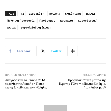
TAGS
112
αεροσκάφη
Βοιωτία
ελικόπτερα
ΕΜΟΔΕ
Πολιτική Προστασία
Πρόδρομος
πυρκαγιά
πυροσβεστική
φωτιά
χορτολιβαδική έκταση
Facebook
Twitter
ΠΡΟΗΓΟΎΜΕΝΟ ΆΡΘΡΟ
ΕΠΌΜΕΝΟ ΆΡΘΡΟ
Απαγορεύεται το μπάνιο σε 13
Προφυλακιστέα η μητέρα της
παραλίες της Αττικής – Ποιες
3χρονης Τζένα – «Πανικοβλήθηκα,
περιοχές κρίθηκαν ακατάλληλες
ήταν λάθος μου»