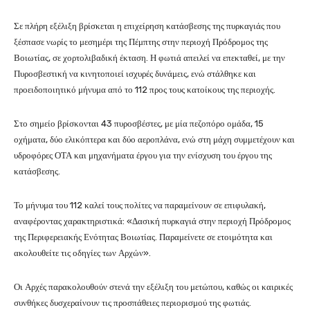
Σε πλήρη εξέλιξη βρίσκεται η επιχείρηση κατάσβεσης της πυρκαγιάς που
ξέσπασε νωρίς το μεσημέρι της Πέμπτης στην περιοχή Πρόδρομος της
Βοιωτίας, σε χορτολιβαδική έκταση. Η φωτιά απειλεί να επεκταθεί, με την
Πυροσβεστική να κινητοποιεί ισχυρές δυνάμεις, ενώ στάλθηκε και
προειδοποιητικό μήνυμα από το 112 προς τους κατοίκους της περιοχής.
Στο σημείο βρίσκονται 43 πυροσβέστες, με μία πεζοπόρο ομάδα, 15
οχήματα, δύο ελικόπτερα και δύο αεροπλάνα, ενώ στη μάχη συμμετέχουν και
υδροφόρες ΟΤΑ και μηχανήματα έργου για την ενίσχυση του έργου της
κατάσβεσης.
Το μήνυμα του 112 καλεί τους πολίτες να παραμείνουν σε επιφυλακή,
αναφέροντας χαρακτηριστικά: «Δασική πυρκαγιά στην περιοχή Πρόδρομος
της Περιφερειακής Ενότητας Βοιωτίας. Παραμείνετε σε ετοιμότητα και
ακολουθείτε τις οδηγίες των Αρχών».
Οι Αρχές παρακολουθούν στενά την εξέλιξη του μετώπου, καθώς οι καιρικές
συνθήκες δυσχεραίνουν τις προσπάθειες περιορισμού της φωτιάς.