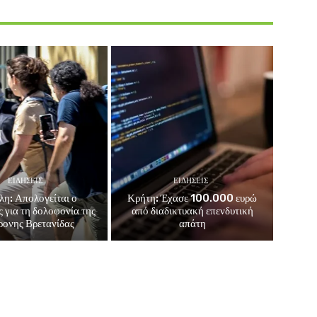
ΕΙΔΗΣΕΙΣ
ΕΙΔΗΣΕΙΣ
λη: Απολογείται ο
Κρήτη: Έχασε 100.000 ευρώ
 για τη δολοφονία της
από διαδικτυακή επενδυτική
ονης Βρετανίδας
απάτη