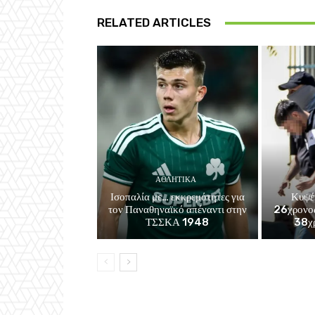
RELATED ARTICLES
ΑΘΛΗΤΙΚΑ
Ισοπαλία με… εκκρεμότητες για
Κυψέ
τον Παναθηναϊκό απέναντι στην
26χρονος
ΤΣΣΚΑ 1948
38χρ