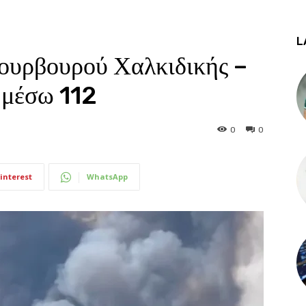
L
ουρβουρού Χαλκιδικής –
 μέσω 112
0
0
5
interest
WhatsApp