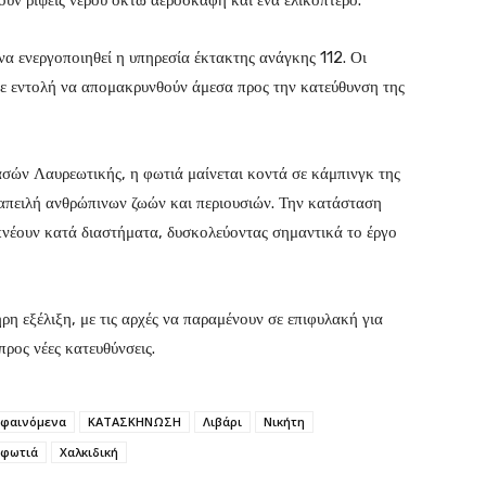
ούν ρίψεις νερού οκτώ αεροσκάφη και ένα ελικόπτερο.
να ενεργοποιηθεί η υπηρεσία έκτακτης ανάγκης 112. Οι
με εντολή να απομακρυνθούν άμεσα προς την κατεύθυνση της
ών Λαυρεωτικής, η φωτιά μαίνεται κοντά σε κάμπινγκ της
η απειλή ανθρώπινων ζωών και περιουσιών. Την κατάσταση
 πνέουν κατά διαστήματα, δυσκολεύοντας σημαντικά το έργο
ρη εξέλιξη, με τις αρχές να παραμένουν σε επιφυλακή για
ρος νέες κατευθύνσεις.
 φαινόμενα
ΚΑΤΑΣΚΗΝΩΣΗ
Λιβάρι
Νικήτη
φωτιά
Χαλκιδική