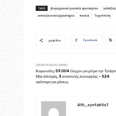
TAGS
βιομηχανικό μουσείο φωταερίου
γαλαξίας
εκπαιδευτικά εργαστήρια
παιδιά
Τεχνόπολη
Facebook
μερίδιο
ΠΡΟΗΓΟΎΜΕΝΟ ΆΡΘΡΟ
Κορωνοϊός: 59.004 έλεγχοι για μέτρα την Τετάρτ
Μία σύλληψη, 3 αναστολές λειτουργίας – 324
πρόστιμα για μάσκες
Ath_syntaktis1