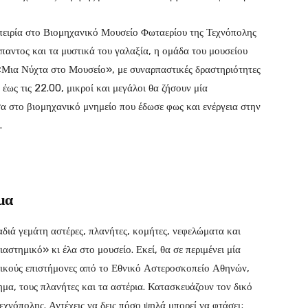
μπειρία στο Βιομηχανικό Μουσείο Φωταερίου της Τεχνόπολης
αντος και τα μυστικά του γαλαξία, η ομάδα του μουσείου
Μια Νύχτα στο Μουσείο», με συναρπαστικές δραστηριότητες
0 έως τις 22.00, μικροί και μεγάλοι θα ζήσουν μία
σα στο βιομηχανικό μνημείο που έδωσε φως και ενέργεια στην
.
μα
ραδιά γεμάτη αστέρες, πλανήτες, κομήτες, νεφελώματα και
αστημικό» κι έλα στο μουσείο. Εκεί, θα σε περιμένει μία
ιδικούς επιστήμονες από το Εθνικό Αστεροσκοπείο Αθηνών,
μα, τους πλανήτες και τα αστέρια. Κατασκευάζουν τον δικό
εχνόπολης. Αντέχεις να δεις πόσο ψηλά μπορεί να φτάσει;