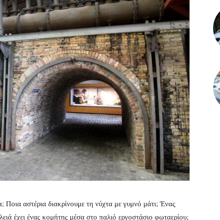
α; Ποια αστέρια διακρίνουμε τη νύχτα με γυμνό μάτι; Ένας
λειά έχει ένας κομήτης μέσα στο παλιό εργοστάσιο φωταερίου;