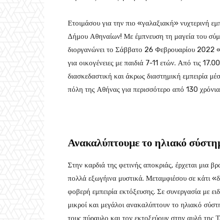
Ετοιμάσου για την πιο «γαλαξιακή» νυχτερινή ε
Δήμου Αθηναίων! Με έμπνευση τη μαγεία του σύμπ
διοργανώνει το Σάββατο 26 Φεβρουαρίου 2022 «
για οικογένειες με παιδιά 7-11 ετών. Από τις 17.0
διασκεδαστική και άκρως διαστημική εμπειρία μέ
πόλη της Αθήνας για περισσότερο από 130 χρόνια
Ανακαλύπτουμε το ηλιακό σύστη
Στην καρδιά της φετινής αποκριάς, έρχεται μια β
πολλά εξωγήινα μυστικά. Μεταμφιέσου σε κάτι «δι
φοβερή εμπειρία εκτόξευσης. Σε συνεργασία με ε
μικροί και μεγάλοι ανακαλύπτουν το ηλιακό σύστη
τους πύραυλο και τον εκτοξεύουν στην αυλή της Τ