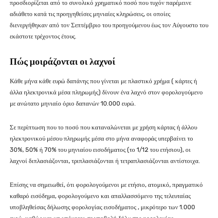
προσδιορίζεται από το συνολικό χρηματικό ποσό που τυχόν παρέμεινε
αδιάθετο κατά τις προηγηθείσες μηνιαίες κληρώσεις, οι οποίες
διενεργήθηκαν από τον Σεπτέμβριο του προηγούμενου έως τον Αύγουστο του
εκάστοτε τρέχοντος έτους.
Πώς μοιράζονται οι λαχνοί
Κάθε μήνα κάθε ευρώ δαπάνης που γίνεται με πλαστικό χρήμα ( κάρτες ή
άλλα ηλεκτρονικά μέσα πληρωμής) δίνουν ένα λαχνό στον φορολογούμενο
με ανώτατο μηνιαίο όριο δαπανών 10.000 ευρώ.
Σε περίπτωση που το ποσό που καταναλώνεται με χρήση κάρτας ή άλλου
ηλεκτρονικού μέσου πληρωμής μέσα στο μήνα αναφοράς υπερβαίνει το
30%, 50% ή 70% του μηνιαίου εισοδήματος (το 1/12 του ετήσιου), οι
λαχνοί διπλασιάζονται, τριπλασιάζονται ή τετραπλασιάζονται αντίστοιχα.
Επίσης να σημειωθεί, ότι φορολογούμενοι με ετήσιο, ατομικό, πραγματικό
καθαρό εισόδημα, φορολογούμενο και απαλλασσόμενο της τελευταίας
υποβληθείσας δήλωσης φορολογίας εισοδήματος , μικρότερο των 1.000