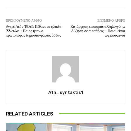
ΠΡΟΗΓΟΎΜΕΝΟ ΆΡΘΡΟ
ΕΠΌΜΕΝΟ ΆΡΘΡΟ
Αντρέ Λεόν Τάλεϊ: Πέθανε σε ηλικία
Κατάργηση εισφοράς αλληλεγγύης:
73 ετών – Ποιος ήταν ο
Αύξηση σε συντάξεις – Ποιοι είναι
πρωτοπόρος δημοσιογράφος μόδας
ωφελούμενοι
Ath_syntaktis1
RELATED ARTICLES