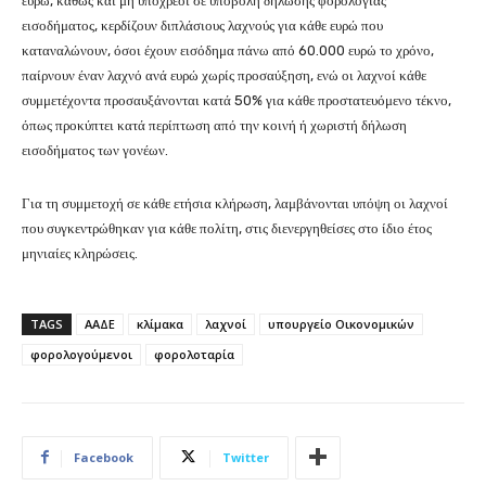
ευρώ, καθώς και μη υπόχρεοι σε υποβολή δήλωσης φορολογίας
εισοδήματος, κερδίζουν διπλάσιους λαχνούς για κάθε ευρώ που
καταναλώνουν, όσοι έχουν εισόδημα πάνω από 60.000 ευρώ το χρόνο,
παίρνουν έναν λαχνό ανά ευρώ χωρίς προσαύξηση, ενώ οι λαχνοί κάθε
συμμετέχοντα προσαυξάνονται κατά 50% για κάθε προστατευόμενο τέκνο,
όπως προκύπτει κατά περίπτωση από την κοινή ή χωριστή δήλωση
εισοδήματος των γονέων.
Για τη συμμετοχή σε κάθε ετήσια κλήρωση, λαμβάνονται υπόψη οι λαχνοί
που συγκεντρώθηκαν για κάθε πολίτη, στις διενεργηθείσες στο ίδιο έτος
μηνιαίες κληρώσεις.
TAGS
ΑΑΔΕ
κλίμακα
λαχνοί
υπουργείο Οικονομικών
φορολογούμενοι
φορολοταρία
Facebook
Twitter