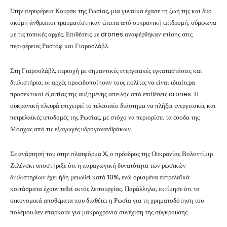
Στην περιφέρεια Κουρσκ της Ρωσίας, μία γυναίκα έχασε τη ζωή της και δύο
ακόμη άνθρωποι τραυματίστηκαν έπειτα από ουκρανική επιδρομή, σύμφωνα
με τις τοπικές αρχές. Επιθέσεις με drones αναφέρθηκαν επίσης στις
περιφέρειες Ραστόφ και Γιαροσλάβλ.
Στη Γιαροσλάβλ, περιοχή με σημαντικές ενεργειακές εγκαταστάσεις και
διυλιστήρια, οι αρχές προειδοποίησαν τους πολίτες να είναι ιδιαίτερα
προσεκτικοί εξαιτίας της αυξημένης απειλής από επιθέσεις drones. Η
ουκρανική πλευρά επιχειρεί το τελευταίο διάστημα να πλήξει ενεργειακές και
πετρελαϊκές υποδομές της Ρωσίας, με στόχο να περιορίσει τα έσοδα της
Μόσχας από τις εξαγωγές υδρογονανθράκων.
Σε ανάρτησή του στην πλατφόρμα X, ο πρόεδρος της Ουκρανίας Βολοντίμιρ
Ζελένσκι υποστήριξε ότι η παραγωγική δυνατότητα των ρωσικών
διυλιστηρίων έχει ήδη μειωθεί κατά 10%, ενώ ορισμένα πετρελαϊκά
κοιτάσματα έχουν τεθεί εκτός λειτουργίας. Παράλληλα, εκτίμησε ότι τα
οικονομικά αποθέματα που διαθέτει η Ρωσία για τη χρηματοδότηση του
πολέμου δεν επαρκούν για μακροχρόνια συνέχιση της σύγκρουσης.