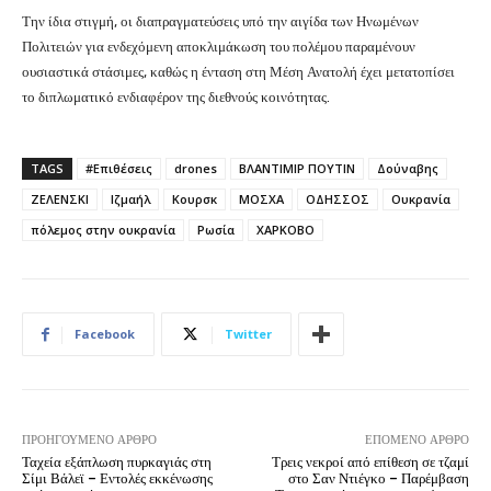
Την ίδια στιγμή, οι διαπραγματεύσεις υπό την αιγίδα των Ηνωμένων
Πολιτειών για ενδεχόμενη αποκλιμάκωση του πολέμου παραμένουν
ουσιαστικά στάσιμες, καθώς η ένταση στη Μέση Ανατολή έχει μετατοπίσει
το διπλωματικό ενδιαφέρον της διεθνούς κοινότητας.
TAGS
#Επιθέσεις
drones
ΒΛΑΝΤΙΜΙΡ ΠΟΥΤΙΝ
Δούναβης
ΖΕΛΕΝΣΚΙ
Ιζμαήλ
Κουρσκ
ΜΟΣΧΑ
ΟΔΗΣΣΟΣ
Ουκρανία
πόλεμος στην ουκρανία
Ρωσία
ΧΑΡΚΟΒΟ
Facebook
Twitter
ΠΡΟΗΓΟΎΜΕΝΟ ΆΡΘΡΟ
ΕΠΌΜΕΝΟ ΆΡΘΡΟ
Ταχεία εξάπλωση πυρκαγιάς στη
Τρεις νεκροί από επίθεση σε τζαμί
Σίμι Βάλεϊ – Εντολές εκκένωσης
στο Σαν Ντιέγκο – Παρέμβαση