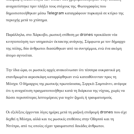
αναχαιτίστηκε πριν πλήξει τους στόχους της. Φωτογραφίες που
δημοσιοποιήθηκαν μέσω Telegram καταγράφουν πυρκαγιά σε κτίριο της
περιοχής μετά το χτύπημα.
Παράλληλα, στο Χάρκοβο, ρωσική επίθεση με drones προκάλεσε νέα
κινητοποίηση των υπηρεσιών έκτακτης ανάγκης. Σύμφωνα με τον δήμαρχο
της πόλης, δύο άνθρωποι διασώθηκαν από τα συντρίμμια, ενώ ένα ακόμη
άτομο αγνοείται.
Την ίδια ώρα, οι ρωσικές αρχές ανακοίνωσαν ότι τέσσερα ουκρανικά μη
επανδρωμένα αεροσκάφη καταρρίφθηκαν ενώ κατευθύνονταν προς τη
Μόσχα. Ο δήμαρχος της ρωσικής πρωτεύουσας, Σεργκέι Σαμπιάνιν, ανέφερε
ότι η αναχαίτιση πραγματοποιήθηκε κατά τη διάρκεια της νύχτας, χωρίς να
δώσει περισσότερες λεπτομέρειες για τυχόν ζημιές ή τραυματισμούς.
Οι εξελίξεις έρχονται λίγες ημέρες μετά τη μαζική επιδρομή drones που είχε
δεχθεί η Μόσχα, αλλά και τις ρωσικές επιθέσεις στην Οδησσό και τη
Ντνίπρο, από τις οποίες είχαν τραυματιστεί δεκάδες άνθρωποι.