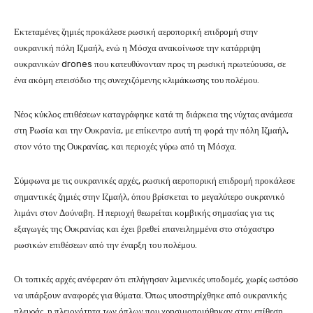
Εκτεταμένες ζημιές προκάλεσε ρωσική αεροπορική επιδρομή στην
ουκρανική πόλη Ιζμαήλ, ενώ η Μόσχα ανακοίνωσε την κατάρριψη
ουκρανικών drones που κατευθύνονταν προς τη ρωσική πρωτεύουσα, σε
ένα ακόμη επεισόδιο της συνεχιζόμενης κλιμάκωσης του πολέμου.
Νέος κύκλος επιθέσεων καταγράφηκε κατά τη διάρκεια της νύχτας ανάμεσα
στη Ρωσία και την Ουκρανία, με επίκεντρο αυτή τη φορά την πόλη Ιζμαήλ,
στον νότο της Ουκρανίας, και περιοχές γύρω από τη Μόσχα.
Σύμφωνα με τις ουκρανικές αρχές, ρωσική αεροπορική επιδρομή προκάλεσε
σημαντικές ζημιές στην Ιζμαήλ, όπου βρίσκεται το μεγαλύτερο ουκρανικό
λιμάνι στον Δούναβη. Η περιοχή θεωρείται κομβικής σημασίας για τις
εξαγωγές της Ουκρανίας και έχει βρεθεί επανειλημμένα στο στόχαστρο
ρωσικών επιθέσεων από την έναρξη του πολέμου.
Οι τοπικές αρχές ανέφεραν ότι επλήγησαν λιμενικές υποδομές, χωρίς ωστόσο
να υπάρξουν αναφορές για θύματα. Όπως υποστηρίχθηκε από ουκρανικής
πλευράς, η πλειονότητα των όπλων που χρησιμοποιήθηκαν στην επίθεση