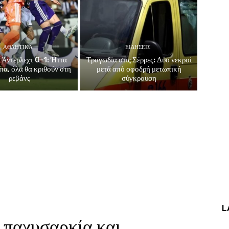
ΑΘΛΗΤΙΚΑ
ΕΙΔΗΣΕΙΣ
Άντερλεχτ 0-1: Ήττα
Τραγωδία στις Σέρρες: Δύο νεκροί
πα, όλα θα κριθούν στη
μετά από σφοδρή μετωπική
ρεβάνς
σύγκρουση