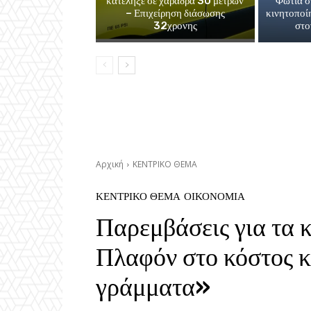
κατέληξε σε χαράδρα 30 μέτρων
Φωτιά σ
– Επιχείρηση διάσωσης
κινητοποί
32χρονης
στο