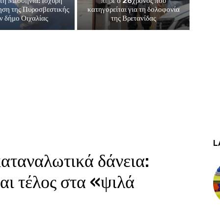
τη Μεσσηνία: Ισχυρή
πήρε ο 26χρονος που
ηση της Πυροσβεστικής
κατηγορείται για τη δολοφονία
ν δήμο Οιχαλίας
της Βρετανίδας