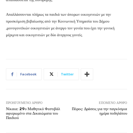
Απαλλάσσονται πλήρως τα παιδιά των άπορων οικογενειών με την
προσκόμιση βεβαίωσης από την Κοινωνική Υπηρεσία του Δήμου
,μονογονεϊκών οικογενειών με άνεργο τον γονέα που έχει την γονική
μέριμνα και οικογενειών με δύο άνεργους γονείς.
Facebook
Twitter
ΠΡΟΗΓΟΎΜΕΝΟ ΆΡΘΡΟ
ΕΠΌΜΕΝΟ ΆΡΘΡΟ
Νίκαια: 29ο Μαθητικό Φεστιβάλ
Πόρος: Δράσεις για την παγκόσμια
αφιερωμένο στα Δικαιώματα του
ημέρα ποδηλάτου
Παιδιού