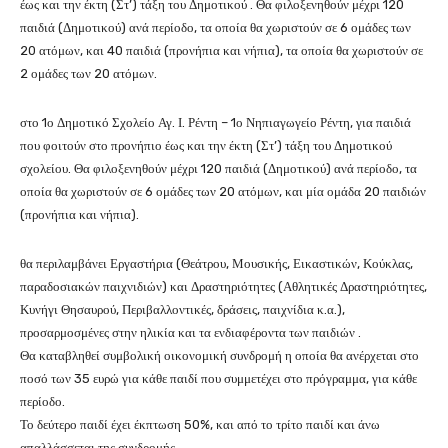
έως και την έκτη (Στ’) τάξη του Δημοτικού . Θα φιλοξενηθούν μέχρι 120
παιδιά (Δημοτικού) ανά περίοδο, τα οποία θα χωριστούν σε 6 ομάδες των
20 ατόμων, και 40 παιδιά (προνήπια και νήπια), τα οποία θα χωριστούν σε
2 ομάδες των 20 ατόμων.
στο 1ο Δημοτικό Σχολείο Αγ. Ι. Ρέντη – 1ο Νηπιαγωγείο Ρέντη, για παιδιά
που φοιτούν στο προνήπιο έως και την έκτη (Στ’) τάξη του Δημοτικού
σχολείου. Θα φιλοξενηθούν μέχρι 120 παιδιά (Δημοτικού) ανά περίοδο, τα
οποία θα χωριστούν σε 6 ομάδες των 20 ατόμων, και μία ομάδα 20 παιδιών
(προνήπια και νήπια).
θα περιλαμβάνει Εργαστήρια (Θεάτρου, Μουσικής, Εικαστικών, Κούκλας,
παραδοσιακών παιχνιδιών) και Δραστηριότητες (Αθλητικές Δραστηριότητες,
Κυνήγι Θησαυρού, Περιβαλλοντικές, δράσεις, παιχνίδια κ.α.),
προσαρμοσμένες στην ηλικία και τα ενδιαφέροντα των παιδιών .
Θα καταβληθεί συμβολική οικονομική συνδρομή η οποία θα ανέρχεται στο
ποσό των 35 ευρώ για κάθε παιδί που συμμετέχει στο πρόγραμμα, για κάθε
περίοδο.
Το δεύτερο παιδί έχει έκπτωση 50%, και από το τρίτο παιδί και άνω
απαλλάσσεται της συνδρομής.