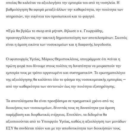
οποίας θα καλείται να αξιολογήσει την εμπειρία του από τη νοσηλεία. Η
βαθμολόγηση θα αφορά μεταξύ άλλων την καθαριότητα, την ποιότητα των
υπηρεσιών, την ευγένεια του προσωπικού και το φαγητό.
«Εγώ θα βγάζω το σκορ ανά μήνα», δήλωσε ο κ. Γεωργιάδης,
προαναγγέλλοντας την τακτική δημοσιοποίηση των αποτελεσμάτων. Σκοπός
είναι η άμεση εικόνα των νοσοκομείων και η διαφανής λογοδοσία.
Ο υφυπουργός Υγείας, Μάριος Θεμιστοκλέους, υπογράμμισε ότι «είναι η
πρώτη φορά που δίνουμε στους πολίτες τη δυνατότητα να μοιραστούν την
εμπειρία τους με τρόπο οργανωμένο και συστηματικό». Το ερωτηματολόγιο
της αξιολόγησης θα καλύπτει όλο το φάσμα της νοσοκομειακής εμπειρίας —
από την καθαριότητα των σεντονιών έως την ποιότητα εξυπηρέτησης.
Τα αποτελέσματα θα είναι προσβάσιμα σε πραγματικό χρόνο από τις
διοικήσεις των νοσοκομείων, δίνοντάς τους τη δυνατότητα για άμεση
παρέμβαση και διορθωτικές ενέργειες. Επιπλέον, τα δεδομένα θα
αξιοποιούνται από το Υπουργείο Υγείας, καθώς η αξιολόγηση των μονάδων
ΕΣΥ θα συνδέεται πλέον και με την αποδοτικότητα των διοικήσεών τους.