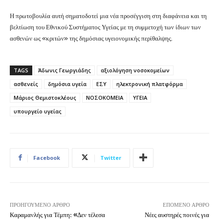
Η πρωτοβουλία αυτή σηματοδοτεί μια νέα προσέγγιση στη διαφάνεια και τη
βελτίωση του Εθνικού Συστήματος Υγείας με τη συμμετοχή των ίδιων των
ασθενών ως «κριτών» της δημόσιας υγειονομικής περίθαλψης.
TAGS
Άδωνις Γεωργιάδης
αξιολόγηση νοσοκομείων
ασθενείς
δημόσια υγεία
ΕΣΥ
ηλεκτρονική πλατφόρμα
Μάριος Θεμιστοκλέους
ΝΟΣΟΚΟΜΕΙΑ
ΥΓΕΙΑ
υπουργείο υγείας
Facebook
Twitter
ΠΡΟΗΓΟΎΜΕΝΟ ΆΡΘΡΟ
ΕΠΌΜΕΝΟ ΆΡΘΡΟ
Καραμανλής για Τέμπη: «Δεν τέλεσα
Νέες αυστηρές ποινές για