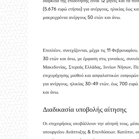
διάρκεια της επιδότησης είναι 12 μήνες και τα π
(5.676 ευρώ ετήσια) για ανέργους, ηλικίας έως κα
μακροχρόνια ανέργους 50 ετών και άνω.
Επιπλέον, συνεχίζονται, μέχρι τις 11 Φεβρουαρίο
30 ετών και άνω, με έμφαση στις γυναίκες, συνολ
Μακεδονίας, Στερεάς Ελλάδας, Ιονίων Νήσων, Πε
επιχορήγησης μισθού και ασφαλιστικών εισφορών
για ανέργους, ηλικίας 30-49 ετών, έως 700 ευρώ 
και άνω.
Διαδικασία υποβολής αίτησης
Οι επιχειρήσεις υποβάλλουν την αίτησή τους, μ
υπουργείου Ανάπτυξης & Επενδύσεων. Κατόπιν, ο