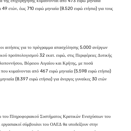
οσά της επιχορήγησης κυμαίνονται από 473 ευρώ μηνιαία
ι 49 ετών, έως 710 ευρώ μηνιαία (8.520 ευρώ ετήσια) για τους
υ, οι αιτήσεις για το πρόγραμμα απασχόλησης 5.000 ανέργων
ικού προϋπολογισμού 32 εκατ. ευρώ, στις Περιφέρειες Δυτικής
λοποννήσου, Βόρειου Αιγαίου και Κρήτης, με ποσά
 που κυμαίνονται από 467 ευρώ μηνιαία (5.598 ευρώ ετήσια)
μηνιαία (8.397 ευρώ ετήσια) για άνεργες γυναίκες 30 ετών
έσω του Πληροφοριακού Συστήματος Κρατικών Ενισχύσεων του
ι εργασιακοί σύμβουλοι του ΟΑΕΔ θα υποδείξουν στην