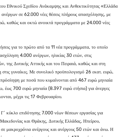
α του Εθνικού Σχεδίου Ανάκαμψης και Ανθεκτικότητας «Ελλάδα
 ανέργων σε 62.000 νέες θέσεις πλήρους απασχόλησης, με
υρώ, καθώς και οκτώ ανοικτά προγράμματα με 24.000 νέες
τήσεις για το πρώτο από τα 11 νέα προγράμματα, το οποίο
ασχόληση 4.000 ανέργων, ηλικίας 30 ετών, στις
ν, της Δυτικής Αττικής και του Πειραιά, καθώς και στη
η στις γυναίκες. Με συνολικό προϋπολογισμό 26 εκατ. ευρώ,
ε πρόσληψη με ποσά που κυμαίνονται από 467 ευρώ μηνιαία
ω, έως 700 ευρώ μηνιαία (8.397 ευρώ ετήσια) για άνεργες
ονται, μέχρι τις 17 Φεβρουαρίου.
ον Γ΄ κύκλο επιδότησης 7.000 νέων θέσεων εργασίας για
. Μακεδονίας και Θράκης, Δυτικής Ελλάδας, Ηπείρου,
 σε μακροχρόνια ανέργους και ανέργους 50 ετών και άνω. Η