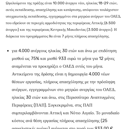
Ωφελούμενοι της πράξης είναι 10.000 άνεργοι νέοι, ηλικίας 18-29 ετών,
εκτός εκπαίδευσης, απασχόλησης και κατάρτισης, απόφοιτοι τουλάχιστον
υποχρεωτικής εκπαίδευσης, εγγεγραμμένοι στα μητρώα ανέργων του ΟΑΕΔ,
που εδρεύουν σε περιοχές αρμοδιότητας της περιφέρειας Αττικής (6.500
άνεργοι) και της περιφέρειας Κεντρικής Μακεδονίας (3.500 άνεργοι). Η
διάρκεια του προγράμματος θα είναι 7 μήνες πλήρους απασχόλησης.
για 4.000 ανέργους ηλικίας 30 ετών και άνω με επιδότηση
μισθού ως 75% και μισθό 933 ευρώ το μήνα για 12 μήνες
αναμένεται να προκηρύξει ο ΟΑΕΔ εντός του μήνα.
Αντικείμενο της δράσης είναι η δημιουργία 4.000 νέων
θέσεων εργασίας, πλήρους απασχόλησης με την πρόσληψη
ανέργων, εγγεγραμμένων στο μητρώο ανεργίας του ΟΑΕΔ,
ηλικίας 30 ετών και άνω, στις Περισσότερο Αναπτυγμένες
Περιφέρειες (ΠΑΠ). Συγκεκριμένα, στις ΠΑΠ
συμπεριλαμβάνονται Αττική και Νότιο Αιγαίο. Το μοναδιαίο
κόστος ανά θέση εργασίας πλήρους απασχόλησης (25
ασφαλιστικές ημέρες) ανέρχεται στο ποσό των 933,00 €