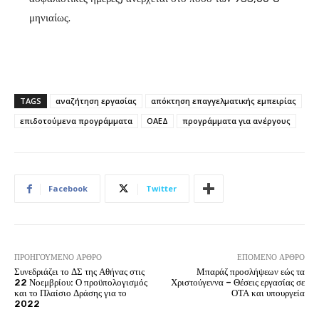
μηνιαίως.
TAGS
αναζήτηση εργασίας
απόκτηση επαγγελματικής εμπειρίας
επιδοτούμενα προγράμματα
ΟΑΕΔ
προγράμματα για ανέργους
Facebook
Twitter
ΠΡΟΗΓΟΎΜΕΝΟ ΆΡΘΡΟ
ΕΠΌΜΕΝΟ ΆΡΘΡΟ
Συνεδριάζει το ΔΣ της Αθήνας στις
Μπαράζ προσλήψεων εώς τα
22 Νοεμβρίου: Ο προϋπολογισμός
Χριστούγεννα – Θέσεις εργασίας σε
και το Πλαίσιο Δράσης για το
ΟΤΑ και υπουργεία
2022