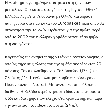
Η «επίσημη αγαπημένη» επιστρέφει στη ζώνη των
μεταλλίων! Στο κατάμεστο γήπεδο της Ρίγας, η Εθνική
Ελλάδας λύγισε τη Λιθουανία με 87-76 και πέρασε
πανηγυρικά στα ημιτελικά του Eurobasket, εκεί όπου θα
συναντήσει την Τουρκία. Πρόκειται για την πρώτη φορά
από το 2009 που η ελληνική ομάδα φτάνει τόσο ψηλά
στη διοργάνωση.
Κορυφαίος της αναμέτρησης ο Γιάννης Αντετοκούνμπο, ο
οποίος πήρε στις πλάτες του την ομάδα σκοράροντας 29
πόντους. Τον ακολούθησαν οι Τολιόπουλος (17 π.) και
Σλούκας (11 π.), ενώ πολύτιμες βοήθειες πρόσφεραν οι
Παπανικολάου, Ντόρσεϊ, Μήτογλου και οι υπόλοιποι
διεθνείς. Η Ελλάδα κυριάρχησε στα δίποντα με ποσοστό
63% και διατήρησε τον έλεγχο στα κρίσιμα σημεία, παρά
την αντίσταση του Βαλαντσιούνας (24 π.).