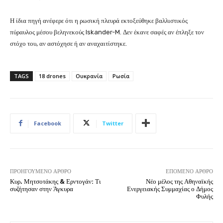
Η ίδια πηγή ανέφερε ότι η ρωσική πλευρά εκτοξεύθηκε βαλλιστικός
πύραυλος μέσου βεληνεκούς Iskander-M. Δεν έκανε σαφές αν έπληξε τον
στόχο του, αν αστόχησε ή αν αναχαιτίστηκε.
TAGS
18 drones
Ουκρανία
Ρωσία
Facebook
Twitter
ΠΡΟΗΓΟΎΜΕΝΟ ΆΡΘΡΟ
ΕΠΌΜΕΝΟ ΆΡΘΡΟ
Κυρ. Μητσοτάκης & Ερντογάν: Τι
Νέο μέλος της Αθηναϊκής
συζήτησαν στην Άγκυρα
Ενεργειακής Συμμαχίας ο Δήμος
Φυλής