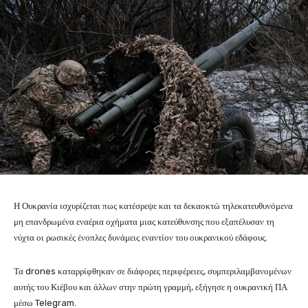
Η Ουκρανία ισχυρίζεται πως κατέσρεψε και τα δεκαοκτώ τηλεκατευθυνόμενα
μη επανδρωμένα εναέρια οχήματα μιας κατεύθυνσης που εξαπέλυσαν τη
νύχτα οι ρωσικές ένοπλες δυνάμεις εναντίον του ουκρανικού εδάφους.
Τα drones καταρρίφθηκαν σε διάφορες περιφέρειες, συμπεριλαμβανομένων
αυτής του Κιέβου και άλλων στην πρώτη γραμμή, εξήγησε η ουκρανική ΠΑ
μέσω Telegram.