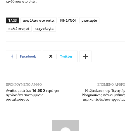
κινδύνους στο σπίτι.
TAGS
ασφάλεια στο σπίτι
ΚΙΝΔΥΝΟΙ
μπαταρία
παλιό κινητό
τεχνολογία
Facebook
Twitter
ΠΡΟΗΓΟΎΜΕΝΟ ΆΡΘΡΟ
ΕΠΌΜΕΝΟ ΆΡΘΡΟ
Αναδρομικά έως 16.500 ευρώ για
Η εξάπλωση της Τεχνητής
σχεδόν ένα εκατομμύριο
Νοημοσύνης φέρνει μαζικές
συνταξιούχους
περικοπές θέσεων εργασίας