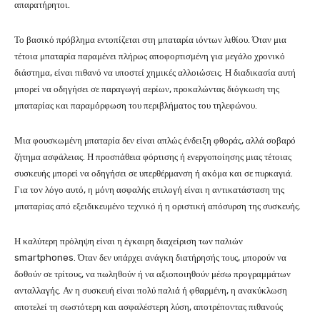
απαρατήρητοι.
Το βασικό πρόβλημα εντοπίζεται στη μπαταρία ιόντων λιθίου. Όταν μια
τέτοια μπαταρία παραμένει πλήρως αποφορτισμένη για μεγάλο χρονικό
διάστημα, είναι πιθανό να υποστεί χημικές αλλοιώσεις. Η διαδικασία αυτή
μπορεί να οδηγήσει σε παραγωγή αερίων, προκαλώντας διόγκωση της
μπαταρίας και παραμόρφωση του περιβλήματος του τηλεφώνου.
Μια φουσκωμένη μπαταρία δεν είναι απλώς ένδειξη φθοράς, αλλά σοβαρό
ζήτημα ασφάλειας. Η προσπάθεια φόρτισης ή ενεργοποίησης μιας τέτοιας
συσκευής μπορεί να οδηγήσει σε υπερθέρμανση ή ακόμα και σε πυρκαγιά.
Για τον λόγο αυτό, η μόνη ασφαλής επιλογή είναι η αντικατάσταση της
μπαταρίας από εξειδικευμένο τεχνικό ή η οριστική απόσυρση της συσκευής.
Η καλύτερη πρόληψη είναι η έγκαιρη διαχείριση των παλιών
smartphones. Όταν δεν υπάρχει ανάγκη διατήρησής τους, μπορούν να
δοθούν σε τρίτους, να πωληθούν ή να αξιοποιηθούν μέσω προγραμμάτων
ανταλλαγής. Αν η συσκευή είναι πολύ παλιά ή φθαρμένη, η ανακύκλωση
αποτελεί τη σωστότερη και ασφαλέστερη λύση, αποτρέποντας πιθανούς