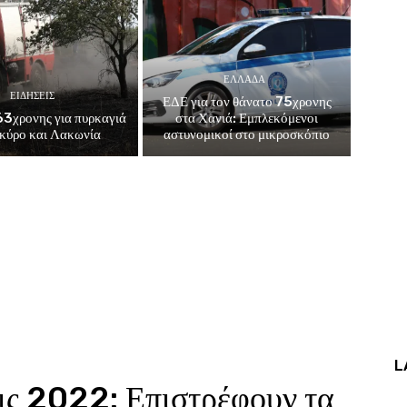
ΕΛΛΑΔΑ
ΕΙΔΗΣΕΙΣ
ΕΔΕ για τον θάνατο 75χρονης
3χρονης για πυρκαγιά
στα Χανιά: Εμπλεκόμενοι
κύρο και Λακωνία
αστυνομικοί στο μικροσκόπιο