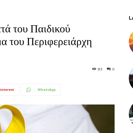
L
τά του Παιδικού
α του Περιφερειάρχη
83
0
interest
WhatsApp