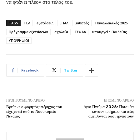
να φτάνει πλέον στο τέλος του.
TAGS
ΓΕΛ
εξετάσεις
ΕΠΑΛ
μαθητές
Πανελλαδικές 2026
Πρόγραμμα εξετάσεων
σχολεία
ΤΕΦΑΑ
υπουργείο Παιδείας
ΥΠΟΨΗΦΙΟΙ
Facebook
Twitter
ΠΡΟΗΓΟΎΜΕΝΟ ΆΡΘΡΟ
ΕΠΌΜΕΝΟ ΆΡΘΡΟ
Βρέθηκε ο φορητός υπέρηχος που
Άγιο Πνεύμα 2026: Ποιοι θα
είχε χαθεί από το Νοσοκομείο
κάνουν τριήμερο και πώς
Νίκαιας
αμείβονται όσοι εργαστούν