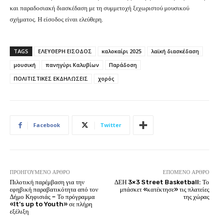
και παραδοσιακή διασκέδαση με τη συμμετοχή ξεχωριστού μουσικού
σχήματος. Η είσοδος είναι ελεύθερη.
TAGS
ΕΛΕΥΘΕΡΗ ΕΙΣΟΔΟΣ
καλοκαίρι 2025
λαϊκή διασκέδαση
μουσική
πανηγύρι Καλυβίων
Παράδοση
ΠΟΛΙΤΙΣΤΙΚΕΣ ΕΚΔΗΛΩΣΕΙΣ
χορός
Facebook
Twitter
ΠΡΟΗΓΟΎΜΕΝΟ ΆΡΘΡΟ
ΕΠΌΜΕΝΟ ΆΡΘΡΟ
Πιλοτική παρέμβαση για την
ΔΕΗ 3×3 Street Basketball: Το
εφηβική παραβατικότητα από τον
μπάσκετ «κατέκτησε» τις πλατείες
Δήμο Κηφισιάς – Το πρόγραμμα
της χώρας
«It’s up to Youth» σε πλήρη
εξέλιξη