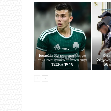
ΑΘΛΗΤΙΚΑ
Ισοπαλία με… εκκρεμότητες για
Κυψέ
τον Παναθηναϊκό απέναντι στην
26χρονος
ΤΣΣΚΑ 1948
38χρ