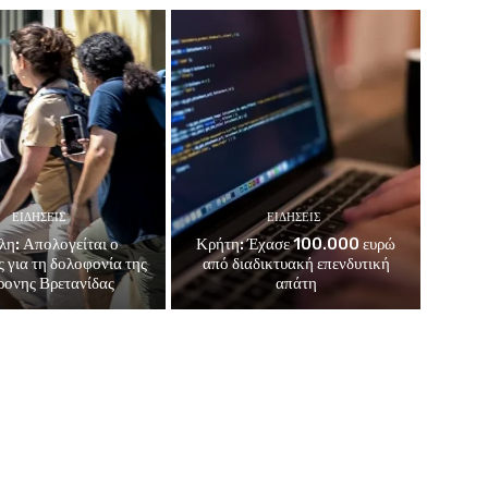
ΕΙΔΗΣΕΙΣ
ΕΙΔΗΣΕΙΣ
λη: Απολογείται ο
Κρήτη: Έχασε 100.000 ευρώ
 για τη δολοφονία της
από διαδικτυακή επενδυτική
ονης Βρετανίδας
απάτη