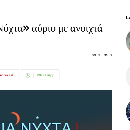
L
Νύχτα» αύριο με ανοιχτά
0
0
interest
WhatsApp