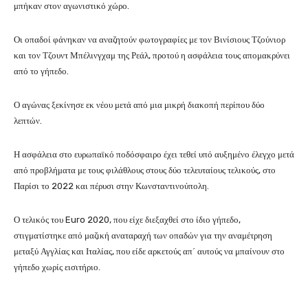
μπήκαν στον αγωνιστικό χώρο.
Οι οπαδοί φάνηκαν να αναζητούν φωτογραφίες με τον Βινίσιους Τζούνιορ
και τον Τζουντ Μπέλινγχαμ της Ρεάλ, προτού η ασφάλεια τους απομακρύνει
από το γήπεδο.
Ο αγώνας ξεκίνησε εκ νέου μετά από μια μικρή διακοπή περίπου δύο
λεπτών.
Η ασφάλεια στο ευρωπαϊκό ποδόσφαιρο έχει τεθεί υπό αυξημένο έλεγχο μετά
από προβλήματα με τους φιλάθλους στους δύο τελευταίους τελικούς, στο
Παρίσι το 2022 και πέρυσι στην Κωνσταντινούπολη.
Ο τελικός του Euro 2020, που είχε διεξαχθεί στο ίδιο γήπεδο,
στιγματίστηκε από μαζική αναταραχή των οπαδών για την αναμέτρηση
μεταξύ Αγγλίας και Ιταλίας, που είδε αρκετούς απ΄ αυτούς να μπαίνουν στο
γήπεδο χωρίς εισιτήριο.