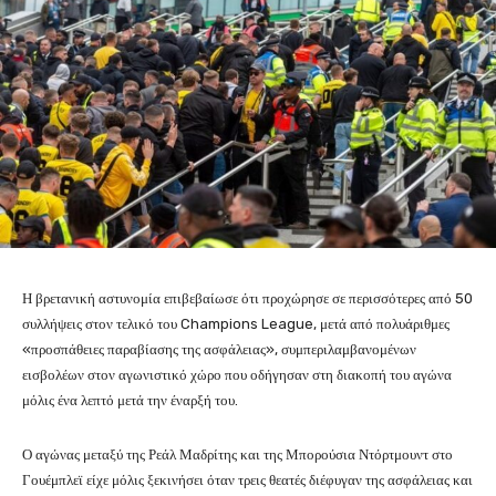
Η βρετανική αστυνομία επιβεβαίωσε ότι προχώρησε σε περισσότερες από 50
συλλήψεις στον τελικό του Champions League, μετά από πολυάριθμες
«προσπάθειες παραβίασης της ασφάλειας», συμπεριλαμβανομένων
εισβολέων στον αγωνιστικό χώρο που οδήγησαν στη διακοπή του αγώνα
μόλις ένα λεπτό μετά την έναρξή του.
Ο αγώνας μεταξύ της Ρεάλ Μαδρίτης και της Μπορούσια Ντόρτμουντ στο
Γουέμπλεϊ είχε μόλις ξεκινήσει όταν τρεις θεατές διέφυγαν της ασφάλειας και