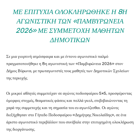
ΜΕ ΕΠΙΤΥΧΊΑ ΟΛΟΚΛΗΡΏΘΗΚΕ Η 8Η
ΑΓΩΝΙΣΤΙΚΉ ΤΩΝ «ΠΑΜΒΥΡΏΝΕΙΑ
2026» ΜΕ ΣΥΜΜΕΤΟΧΉ ΜΑΘΗΤΏΝ
ΔΗΜΟΤΙΚΏΝ
Σε μια γιορτινή ατμόσφαιρα και με έντονο αγωνιστικό παλμό
πραγματοποιήθηκε η 8η αγωνιστική των «Παμβυρώνεια 2026» στον
Δήμος Βύρωνα
, με πρωταγωνιστές τους μαθητές των Δημοτικών Σχολείων
της περιοχής.
Οι μικροί αθλητές συμμετείχαν σε αγώνες ποδοσφαίρου 5×5, προσφέροντας
όμορφες στιγμές, θεαματικές φάσεις και πολλά γκολ, επιβεβαιώνοντας τη
χαρά της συμμετοχής και τη σημασία του ευ αγωνίζεσθαι. Οι αγώνες
διεξήχθησαν στο Γήπεδο Ποδοσφαίρου «Δημήτρης Νικολαΐδης», σε ένα
άριστο αγωνιστικό περιβάλλον που συνέβαλε στην επιτυχημένη ολοκλήρωση
της διοργάνωσης.