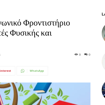
L
νωνικό Φροντιστήριο
ές Φυσικής και
0
0
5
interest
WhatsApp