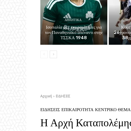
ΑΘΛΗΤΙΚΑ
Ισοπαλία με… εκκρεμότητες για
Κυψέ
τον Παναθηναϊκό απέναντι στην
26χρονος
ΤΣΣΚΑ 1948
38χρ