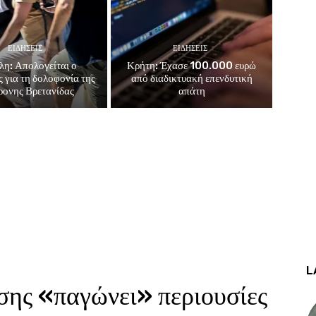
ΕΙΔΗΣΕΙΣ
ΕΙΔΗΣΕΙΣ
λη: Απολογείται ο
Κρήτη: Έχασε 100.000 ευρώ
 για τη δολοφονία της
από διαδικτυακή επενδυτική
ονης Βρετανίδας
απάτη