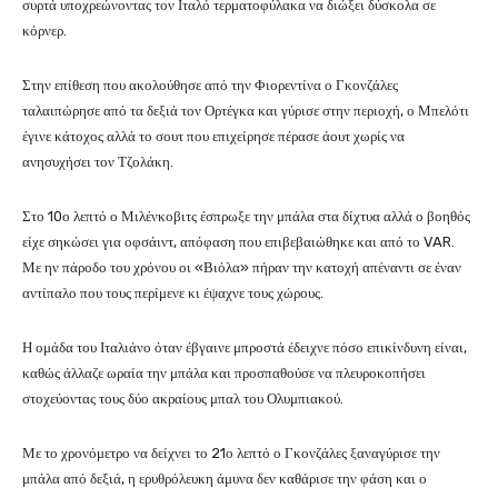
συρτά υποχρεώνοντας τον Ιταλό τερματοφύλακα να διώξει δύσκολα σε
κόρνερ.
Στην επίθεση που ακολούθησε από την Φιορεντίνα ο Γκονζάλες
ταλαιπώρησε από τα δεξιά τον Ορτέγκα και γύρισε στην περιοχή, ο Μπελότι
έγινε κάτοχος αλλά το σουτ που επιχείρησε πέρασε άουτ χωρίς να
ανησυχήσει τον Τζολάκη.
Στο 10ο λεπτό ο Μιλένκοβιτς έσπρωξε την μπάλα στα δίχτυα αλλά ο βοηθός
είχε σηκώσει για οφσάιντ, απόφαση που επιβεβαιώθηκε και από το VAR.
Με ην πάροδο του χρόνου οι «Βιόλα» πήραν την κατοχή απέναντι σε έναν
αντίπαλο που τους περίμενε κι έψαχνε τους χώρους.
Η ομάδα του Ιταλιάνο όταν έβγαινε μπροστά έδειχνε πόσο επικίνδυνη είναι,
καθώς άλλαζε ωραία την μπάλα και προσπαθούσε να πλευροκοπήσει
στοχεύοντας τους δύο ακραίους μπαλ του Ολυμπιακού.
Με το χρονόμετρο να δείχνει το 21ο λεπτό ο Γκονζάλες ξαναγύρισε την
μπάλα από δεξιά, η ερυθρόλευκη άμυνα δεν καθάρισε την φάση και ο