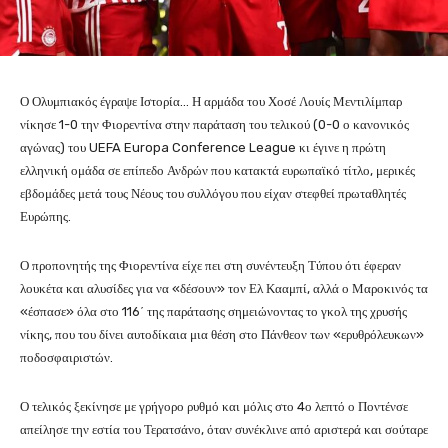
Ο Ολυμπιακός έγραψε Ιστορία… Η αρμάδα του Χοσέ Λουίς Μεντιλίμπαρ
νίκησε 1-0 την Φιορεντίνα στην παράταση του τελικού (0-0 ο κανονικός
αγώνας) του UEFA Europa Conference League κι έγινε η πρώτη
ελληνική ομάδα σε επίπεδο Ανδρών που κατακτά ευρωπαϊκό τίτλο, μερικές
εβδομάδες μετά τους Νέους του συλλόγου που είχαν στεφθεί πρωταθλητές
Ευρώπης.
Ο προπονητής της Φιορεντίνα είχε πει στη συνέντευξη Τύπου ότι έφεραν
λουκέτα και αλυσίδες για να «δέσουν» τον Ελ Κααμπί, αλλά ο Μαροκινός τα
«έσπασε» όλα στο 116΄ της παράτασης σημειώνοντας το γκολ της χρυσής
νίκης, που του δίνει αυτοδίκαια μια θέση στο Πάνθεον των «ερυθρόλευκων»
ποδοσφαιριστών.
Ο τελικός ξεκίνησε με γρήγορο ρυθμό και μόλις στο 4ο λεπτό ο Ποντένσε
απείλησε την εστία του Τερατσάνο, όταν συνέκλινε από αριστερά και σούταρε