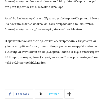
Μποναβεντούρα σούταρε από πλεονεκτική θέση αλλά αδύναμα και συρτά
στη μέση της εστίας και ο Τζολάκης μπλόκαρε.
Ακριβώς ένα λεπτό αργότερα ο 21χρονος γκολκίπερ του Ολυμπιακού έκανε
μια πολύ πιο δύσκολη απόκρουση, ξανά σε προσπάθεια του επικίνδυνου
Μποναβεντούρα που ερχόταν συνεχώς πίσω από τον Μπελότι.
Η ομάδα του Ιταλιάνο πίεζε αρκετά και δεν επέτρεπε στους Πειραιώτες να
χτίσουν παιχνίδι από πίσω, με αποτέλεσμα για να παρακαμφθεί η πίεση ο
Τζολάκης να αναγκάζεται σε μακρινές μεταβιβάσεις με κύριο αποδέκτη τον
Ελ Κααμπί, που όμως έχανε (λογικά) τις περισσότερες μονομαχίες από τον
πολύ ψηλότερό του Μιλένκοβιτς.
Facebook
Twitter