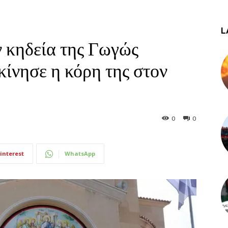
L
ν κηδεία της Γωγώς
ίνησε η κόρη της στον
0
0
6
interest
WhatsApp