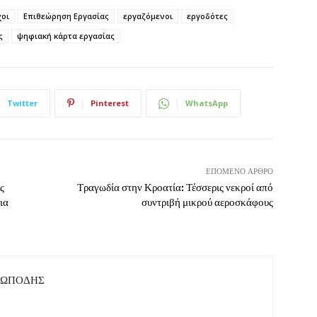
χοι
Επιθεώρηση Εργασίας
εργαζόμενοι
εργοδότες
ς
ψηφιακή κάρτα εργασίας
Twitter
Pinterest
WhatsApp
ΕΠΌΜΕΝΟ ΆΡΘΡΟ
ς
Τραγωδία στην Κροατία: Τέσσερις νεκροί από
ια
συντριβή μικρού αεροσκάφους
ΤΩΠΟΔΗΣ