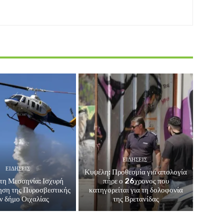
ΕΙΔΗΣΕΙΣ
ΕΙΔΗΣΕΙΣ
Κυψέλη: Προθεσμία για απολογία
τη Μεσσηνία: Ισχυρή
πήρε ο 26χρονος που
ηση της Πυροσβεστικής
κατηγορείται για τη δολοφονία
ν δήμο Οιχαλίας
της Βρετανίδας