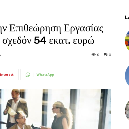
L
ην Επιθεώρηση Εργασίας
 σχεδόν 54 εκατ. ευρώ
0
0
6
interest
WhatsApp