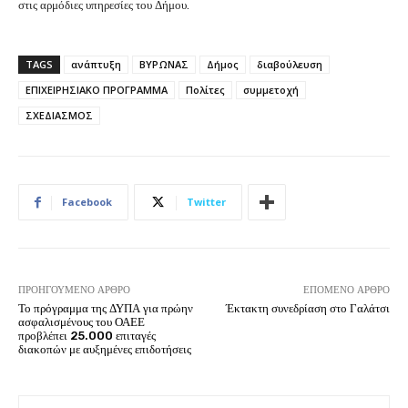
στις αρμόδιες υπηρεσίες του Δήμου.
TAGS
ανάπτυξη
ΒΥΡΩΝΑΣ
Δήμος
διαβούλευση
ΕΠΙΧΕΙΡΗΣΙΑΚΟ ΠΡΟΓΡΑΜΜΑ
Πολίτες
συμμετοχή
ΣΧΕΔΙΑΣΜΟΣ
Facebook
Twitter
ΠΡΟΗΓΟΎΜΕΝΟ ΆΡΘΡΟ
ΕΠΌΜΕΝΟ ΆΡΘΡΟ
Το πρόγραμμα της ΔΥΠΑ για πρώην
Έκτακτη συνεδρίαση στο Γαλάτσι
ασφαλισμένους του ΟΑΕΕ
προβλέπει 25.000 επιταγές
διακοπών με αυξημένες επιδοτήσεις