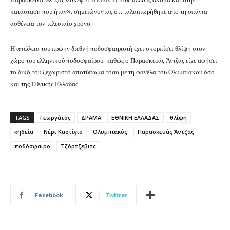
κατάσταση που ήταν», σημειώνοντας ότι ταλαιπωρήθηκε από τη σπάνια
ασθένεια τον τελευταίο χρόνο.
Η απώλεια του πρώην διεθνή ποδοσφαιριστή έχει σκορπίσει θλίψη στον
χώρο του ελληνικού ποδοσφαίρου, καθώς ο Παρασκευάς Άντζας είχε αφήσει
το δικό του ξεχωριστό αποτύπωμα τόσο με τη φανέλα του Ολυμπιακού όσο
και της Εθνικής Ελλάδας.
TAGS
Γεωργάτος
ΔΡΑΜΑ
ΕΘΝΙΚΗ ΕΛΛΑΔΑΣ
θλίψη
κηδεία
Νέρι Καστίγιο
Ολυμπιακός
Παρασκευάς Άντζας
ποδόσφαιρο
Τζόρτζεβιτς
Facebook
Twitter