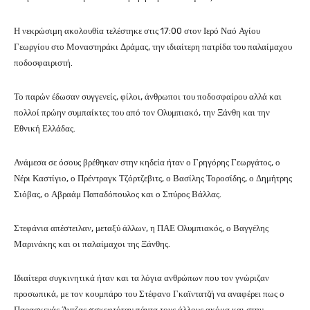
Η νεκρώσιμη ακολουθία τελέστηκε στις 17:00 στον Ιερό Ναό Αγίου
Γεωργίου στο Μοναστηράκι Δράμας, την ιδιαίτερη πατρίδα του παλαίμαχου
ποδοσφαιριστή.
Το παρών έδωσαν συγγενείς, φίλοι, άνθρωποι του ποδοσφαίρου αλλά και
πολλοί πρώην συμπαίκτες του από τον Ολυμπιακό, την Ξάνθη και την
Εθνική Ελλάδας.
Ανάμεσα σε όσους βρέθηκαν στην κηδεία ήταν ο Γρηγόρης Γεωργάτος, ο
Νέρι Καστίγιο, ο Πρέντραγκ Τζόρτζεβιτς, ο Βασίλης Τοροσίδης, ο Δημήτρης
Σιόβας, ο Αβραάμ Παπαδόπουλος και ο Σπύρος Βάλλας.
Στεφάνια απέστειλαν, μεταξύ άλλων, η ΠΑΕ Ολυμπιακός, ο Βαγγέλης
Μαρινάκης και οι παλαίμαχοι της Ξάνθης.
Ιδιαίτερα συγκινητικά ήταν και τα λόγια ανθρώπων που τον γνώριζαν
προσωπικά, με τον κουμπάρο του Στέφανο Γκαϊντατζή να αναφέρει πως ο
Παρασκευάς Άντζας «σκεφτόταν πάντα τους άλλους ακόμα και στην