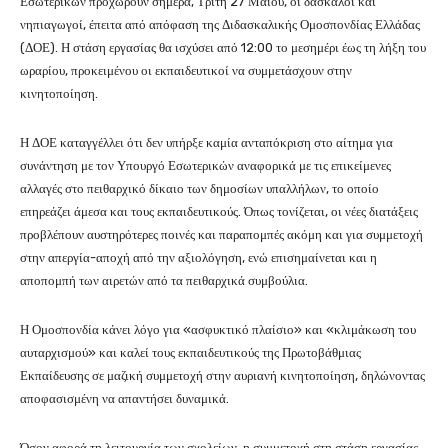
Εσωτερικών προχωρούν σήμερα, Τρίτη 27 Μαΐου, οι δάσκαλοι και
νηπιαγωγοί, έπειτα από απόφαση της Διδασκαλικής Ομοσπονδίας Ελλάδας
(ΔΟΕ). Η στάση εργασίας θα ισχύσει από 12:00 το μεσημέρι έως τη λήξη του
ωραρίου, προκειμένου οι εκπαιδευτικοί να συμμετάσχουν στην
κινητοποίηση.
Η ΔΟΕ καταγγέλλει ότι δεν υπήρξε καμία ανταπόκριση στο αίτημα για
συνάντηση με τον Υπουργό Εσωτερικών αναφορικά με τις επικείμενες
αλλαγές στο πειθαρχικό δίκαιο των δημοσίων υπαλλήλων, το οποίο
επηρεάζει άμεσα και τους εκπαιδευτικούς. Όπως τονίζεται, οι νέες διατάξεις
προβλέπουν αυστηρότερες ποινές και παραπομπές ακόμη και για συμμετοχή
στην απεργία-αποχή από την αξιολόγηση, ενώ επισημαίνεται και η
αποπομπή των αιρετών από τα πειθαρχικά συμβούλια.
Η Ομοσπονδία κάνει λόγο για «ασφυκτικό πλαίσιο» και «κλιμάκωση του
αυταρχισμού» και καλεί τους εκπαιδευτικούς της Πρωτοβάθμιας
Εκπαίδευσης σε μαζική συμμετοχή στην αυριανή κινητοποίηση, δηλώνοντας
αποφασισμένη να απαντήσει δυναμικά.
Όσον αφορά τη λειτουργία των σχολείων, η συμμετοχή στη στάση εργασίας