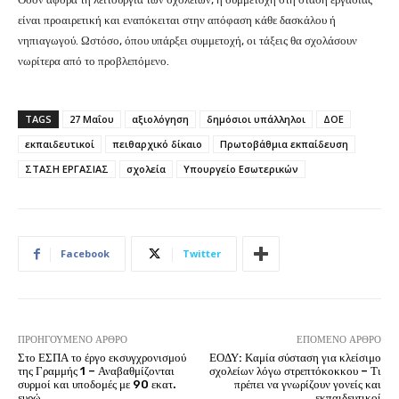
είναι προαιρετική και εναπόκειται στην απόφαση κάθε δασκάλου ή
νηπιαγωγού. Ωστόσο, όπου υπάρξει συμμετοχή, οι τάξεις θα σχολάσουν
νωρίτερα από το προβλεπόμενο.
TAGS
27 Μαΐου
αξιολόγηση
δημόσιοι υπάλληλοι
ΔΟΕ
εκπαιδευτικοί
πειθαρχικό δίκαιο
Πρωτοβάθμια εκπαίδευση
ΣΤΑΣΗ ΕΡΓΑΣΙΑΣ
σχολεία
Υπουργείο Εσωτερικών
Facebook
Twitter
ΠΡΟΗΓΟΎΜΕΝΟ ΆΡΘΡΟ
ΕΠΌΜΕΝΟ ΆΡΘΡΟ
Στο ΕΣΠΑ το έργο εκσυγχρονισμού
ΕΟΔΥ: Καμία σύσταση για κλείσιμο
της Γραμμής 1 – Αναβαθμίζονται
σχολείων λόγω στρεπτόκοκκου – Τι
συρμοί και υποδομές με 90 εκατ.
πρέπει να γνωρίζουν γονείς και
ευρώ
εκπαιδευτικοί