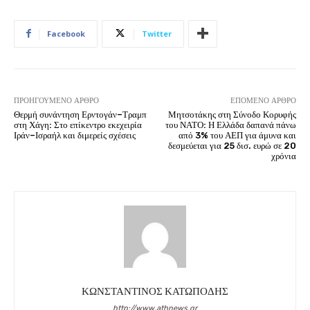
Facebook
Twitter
ΠΡΟΗΓΟΎΜΕΝΟ ΆΡΘΡΟ
ΕΠΌΜΕΝΟ ΆΡΘΡΟ
Θερμή συνάντηση Ερντογάν–Τραμπ
Μητσοτάκης στη Σύνοδο Κορυφής
στη Χάγη: Στο επίκεντρο εκεχειρία
του ΝΑΤΟ: Η Ελλάδα δαπανά πάνω
Ιράν–Ισραήλ και διμερείς σχέσεις
από 3% του ΑΕΠ για άμυνα και
δεσμεύεται για 25 δισ. ευρώ σε 20
χρόνια
ΚΩΝΣΤΑΝΤΙΝΟΣ ΚΑΤΩΠΟΔΗΣ
http://www.athnews.gr