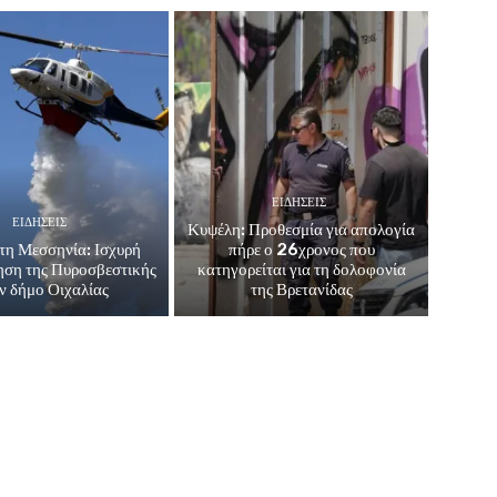
ΕΙΔΗΣΕΙΣ
ΕΙΔΗΣΕΙΣ
Κυψέλη: Προθεσμία για απολογία
τη Μεσσηνία: Ισχυρή
πήρε ο 26χρονος που
ηση της Πυροσβεστικής
κατηγορείται για τη δολοφονία
ν δήμο Οιχαλίας
της Βρετανίδας