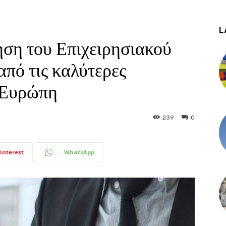
L
ση του Επιχειρησιακού
πό τις καλύτερες
ν Ευρώπη
239
0
interest
WhatsApp