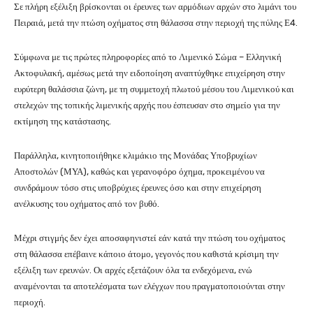
Σε πλήρη εξέλιξη βρίσκονται οι έρευνες των αρμόδιων αρχών στο λιμάνι του
Πειραιά, μετά την πτώση οχήματος στη θάλασσα στην περιοχή της πύλης Ε4.
Σύμφωνα με τις πρώτες πληροφορίες από το Λιμενικό Σώμα – Ελληνική
Ακτοφυλακή, αμέσως μετά την ειδοποίηση αναπτύχθηκε επιχείρηση στην
ευρύτερη θαλάσσια ζώνη, με τη συμμετοχή πλωτού μέσου του Λιμενικού και
στελεχών της τοπικής λιμενικής αρχής που έσπευσαν στο σημείο για την
εκτίμηση της κατάστασης.
Παράλληλα, κινητοποιήθηκε κλιμάκιο της Μονάδας Υποβρυχίων
Αποστολών (ΜΥΑ), καθώς και γερανοφόρο όχημα, προκειμένου να
συνδράμουν τόσο στις υποβρύχιες έρευνες όσο και στην επιχείρηση
ανέλκυσης του οχήματος από τον βυθό.
Μέχρι στιγμής δεν έχει αποσαφηνιστεί εάν κατά την πτώση του οχήματος
στη θάλασσα επέβαινε κάποιο άτομο, γεγονός που καθιστά κρίσιμη την
εξέλιξη των ερευνών. Οι αρχές εξετάζουν όλα τα ενδεχόμενα, ενώ
αναμένονται τα αποτελέσματα των ελέγχων που πραγματοποιούνται στην
περιοχή.