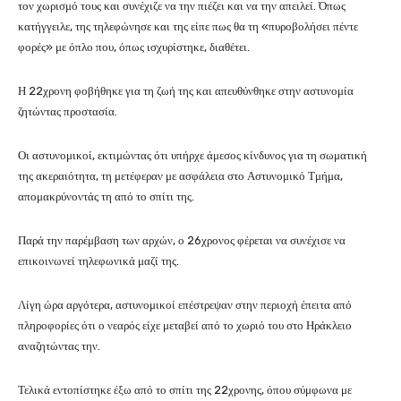
τον χωρισμό τους και συνέχιζε να την πιέζει και να την απειλεί. Όπως
κατήγγειλε, της τηλεφώνησε και της είπε πως θα τη «πυροβολήσει πέντε
φορές» με όπλο που, όπως ισχυρίστηκε, διαθέτει.
Η 22χρονη φοβήθηκε για τη ζωή της και απευθύνθηκε στην αστυνομία
ζητώντας προστασία.
Οι αστυνομικοί, εκτιμώντας ότι υπήρχε άμεσος κίνδυνος για τη σωματική
της ακεραιότητα, τη μετέφεραν με ασφάλεια στο Αστυνομικό Τμήμα,
απομακρύνοντάς τη από το σπίτι της.
Παρά την παρέμβαση των αρχών, ο 26χρονος φέρεται να συνέχισε να
επικοινωνεί τηλεφωνικά μαζί της.
Λίγη ώρα αργότερα, αστυνομικοί επέστρεψαν στην περιοχή έπειτα από
πληροφορίες ότι ο νεαρός είχε μεταβεί από το χωριό του στο Ηράκλειο
αναζητώντας την.
Τελικά εντοπίστηκε έξω από το σπίτι της 22χρονης, όπου σύμφωνα με