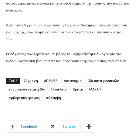
αστυνομικές πηγές φώναζε και χτυπούσε επίμονα την πόρτα ζητώντας να του
ανοίξουν.
Κατά τον έλεγχο που πραγματοποιήθηκε, οι αστυνομικοί βρήκαν πάνω του
ένα μαχαίρι, ενώ ακόμη ένα εντοπίστηκε στο εσωτερικό του αυτοκινήτου
του.
Ο 26χρονος συνελήφθη και σε βάρος του σχηματίστηκε δικογραφία για
ενδοοικογενειακή βία, απειλές και παραβάσεις της νομοθεσίας περί όπλων.
TAGS
22χρονη
ΑΠΕΙΛΕΣ
Αστυνομία
βία κατά γυναικών
ενδοοικογενειακή βία
Ηράκλειο
Κρήτη
ΜΑΧΑΙΡΙ
πρώην σύντροφος
σύλληψη
Facebook
Twitter