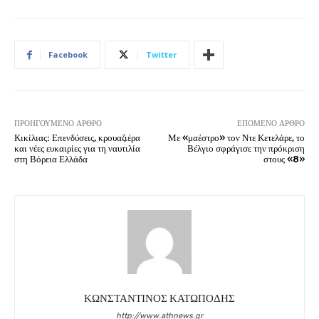
Facebook
Twitter
ΠΡΟΗΓΟΎΜΕΝΟ ΆΡΘΡΟ
ΕΠΌΜΕΝΟ ΆΡΘΡΟ
Κικίλιας: Επενδύσεις, κρουαζιέρα
Με «μαέστρο» τον Ντε Κετελάρε, το
και νέες ευκαιρίες για τη ναυτιλία
Βέλγιο σφράγισε την πρόκριση
στη Βόρεια Ελλάδα
στους «8»
ΚΩΝΣΤΑΝΤΙΝΟΣ ΚΑΤΩΠΟΔΗΣ
http://www.athnews.gr