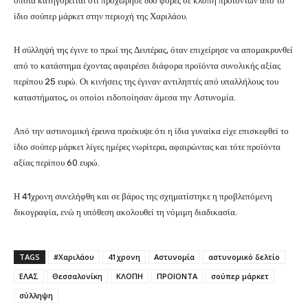
οποία κατηγορείται ότι προχώρησε δύο φορές σε κλοπή προϊόντων από το
ίδιο σούπερ μάρκετ στην περιοχή της Χαριλάου.
Η σύλληψή της έγινε το πρωί της Δευτέρας, όταν επιχείρησε να απομακρυνθεί
από το κατάστημα έχοντας αφαιρέσει διάφορα προϊόντα συνολικής αξίας
περίπου 25 ευρώ. Οι κινήσεις της έγιναν αντιληπτές από υπαλλήλους του
καταστήματος, οι οποίοι ειδοποίησαν άμεσα την Αστυνομία.
Από την αστυνομική έρευνα προέκυψε ότι η ίδια γυναίκα είχε επισκεφθεί το
ίδιο σούπερ μάρκετ λίγες ημέρες νωρίτερα, αφαιρώντας και τότε προϊόντα
αξίας περίπου 60 ευρώ.
Η 41χρονη συνελήφθη και σε βάρος της σχηματίστηκε η προβλεπόμενη
δικογραφία, ενώ η υπόθεση ακολουθεί τη νόμιμη διαδικασία.
TAGS
#Χαριλάου
41χρονη
Αστυνομία
αστυνομικό δελτίο
ΕΛΑΣ
Θεσσαλονίκη
ΚΛΟΠΗ
ΠΡΟΙΟΝΤΑ
σούπερ μάρκετ
σύλληψη