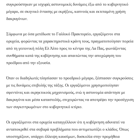
συγκρούστηκαν με ισχυρές αστυνομικές δυνάμεις έξω από το κυβερνητικό
μέγαρο, σε σκηνικό έντασης με εκρήξεις, καπνούς και εκτεταμένη χρήση
δακρυγόνων.
Σύμφωνα με όσα μετέδωσε το Γαλλικό Πρακτορείο, εργαζόμενοι στα
ορυχεία, φορώντας τα χαρακτηριστικά κράνη τους, πραγματοποίησαν πορεία
από τη γειτονική πόλη Ελ Άλτο προς το κέντρο της Λα Πας, φωνάζοντας
συνθήματα κατά της κυβέρνησης και απαιτώντας την αποχώρηση του
προέδρου από την εξουσία.
Όταν οι διαδηλωτές πλησίασαν το προεδρικό μέγαρο, ξέσπασαν συγκρούσεις
με τις δυνάμεις επιβολής της τάξης. Οι εργαζόμενοι χρησιμοποίησαν
σφεντόνες και εκρηκτικούς μηχανισμούς, ενώ η αστυνομία απάντησε με
δακρυγόνα και μέσα καταστολής, επιχειρώντας να αποτρέψει την προσέγγιση
των συγκεντρωμένων στο κυβερνητικό κτίριο.
Οι εργαζόμενοι στα ορυχεία καταγγέλλουν ότι η κυβέρνηση αδυνατεί να
ανταποκριθεί στα σοβαρά προβλήματα που αντιμετωπίζει ο κλάδος. Όπως
υποστηρίζουν, υπάρχει έλλειψη καυσίμων, δυσκολία στην προμήθεια