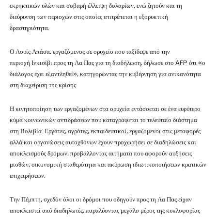
εκρηκτικών υλών και σοβαρή έλλειψη δολαρίων, ενώ ζητούν και τη
διεύρυνση των περιοχών στις οποίες επιτρέπεται η εξορυκτική
δραστηριότητα.
Ο Λουίς Απάσα, εργαζόμενος σε ορυχείο που ταξίδεψε από την
περιοχή Ινκισίβι προς τη Λα Πας για τη διαδήλωση, δήλωσε στο AFP ότι «ο
διάλογος έχει εξαντληθεί», κατηγορώντας την κυβέρνηση για ανικανότητα
στη διαχείριση της κρίσης.
Η κινητοποίηση των εργαζομένων στα ορυχεία εντάσσεται σε ένα ευρύτερο
κύμα κοινωνικών αντιδράσεων που καταγράφεται το τελευταίο διάστημα
στη Βολιβία. Εργάτες, αγρότες, εκπαιδευτικοί, εργαζόμενοι στις μεταφορές
αλλά και οργανώσεις αυτοχθόνων έχουν προχωρήσει σε διαδηλώσεις και
αποκλεισμούς δρόμων, προβάλλοντας αιτήματα που αφορούν αυξήσεις
μισθών, οικονομική σταθερότητα και ακύρωση ιδιωτικοποιήσεων κρατικών
επιχειρήσεων.
Την Πέμπτη, σχεδόν όλοι οι δρόμοι που οδηγούν προς τη Λα Πας είχαν
αποκλειστεί από διαδηλωτές, παραλύοντας μεγάλο μέρος της κυκλοφορίας