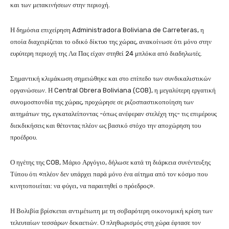
και των μετακινήσεων στην περιοχή.
Η δημόσια επιχείρηση Administradora Boliviana de Carreteras, η
οποία διαχειρίζεται το οδικό δίκτυο της χώρας, ανακοίνωσε ότι μόνο στην
ευρύτερη περιοχή της Λα Πας είχαν στηθεί 24 μπλόκα από διαδηλωτές.
Σημαντική κλιμάκωση σημειώθηκε και στο επίπεδο των συνδικαλιστικών
οργανώσεων. Η Central Obrera Boliviana (COB), η μεγαλύτερη εργατική
συνομοσπονδία της χώρας, προχώρησε σε ριζοσπαστικοποίηση των
αιτημάτων της, εγκαταλείποντας -όπως ανέφεραν στελέχη της- τις επιμέρους
διεκδικήσεις και θέτοντας πλέον ως βασικό στόχο την αποχώρηση του
προέδρου.
Ο ηγέτης της COB, Μάριο Αργόγιο, δήλωσε κατά τη διάρκεια συνέντευξης
Τύπου ότι «πλέον δεν υπάρχει παρά μόνο ένα αίτημα από τον κόσμο που
κινητοποιείται: να φύγει, να παραιτηθεί ο πρόεδρος».
Η Βολιβία βρίσκεται αντιμέτωπη με τη σοβαρότερη οικονομική κρίση των
τελευταίων τεσσάρων δεκαετιών. Ο πληθωρισμός στη χώρα έφτασε τον