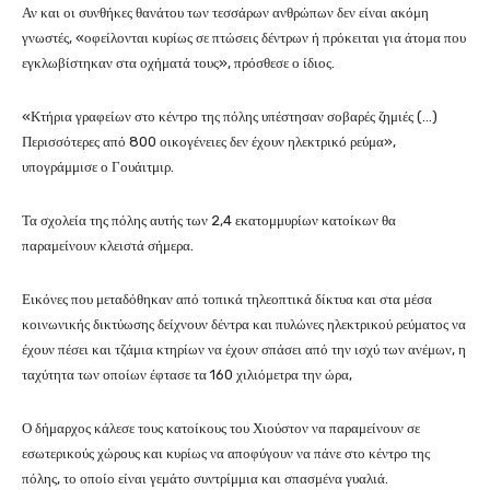
Αν και οι συνθήκες θανάτου των τεσσάρων ανθρώπων δεν είναι ακόμη
γνωστές, «οφείλονται κυρίως σε πτώσεις δέντρων ή πρόκειται για άτομα που
εγκλωβίστηκαν στα οχήματά τους», πρόσθεσε ο ίδιος.
«Κτήρια γραφείων στο κέντρο της πόλης υπέστησαν σοβαρές ζημιές (…)
Περισσότερες από 800 οικογένειες δεν έχουν ηλεκτρικό ρεύμα»,
υπογράμμισε ο Γουάιτμιρ.
Τα σχολεία της πόλης αυτής των 2,4 εκατομμυρίων κατοίκων θα
παραμείνουν κλειστά σήμερα.
Εικόνες που μεταδόθηκαν από τοπικά τηλεοπτικά δίκτυα και στα μέσα
κοινωνικής δικτύωσης δείχνουν δέντρα και πυλώνες ηλεκτρικού ρεύματος να
έχουν πέσει και τζάμια κτηρίων να έχουν σπάσει από την ισχύ των ανέμων, η
ταχύτητα των οποίων έφτασε τα 160 χιλιόμετρα την ώρα,
Ο δήμαρχος κάλεσε τους κατοίκους του Χιούστον να παραμείνουν σε
εσωτερικούς χώρους και κυρίως να αποφύγουν να πάνε στο κέντρο της
πόλης, το οποίο είναι γεμάτο συντρίμμια και σπασμένα γυαλιά.