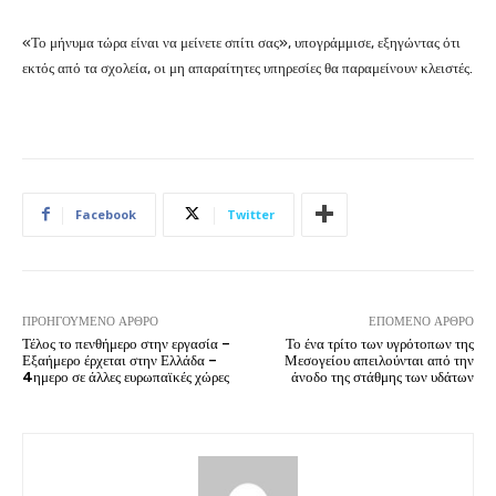
«Το μήνυμα τώρα είναι να μείνετε σπίτι σας», υπογράμμισε, εξηγώντας ότι
εκτός από τα σχολεία, οι μη απαραίτητες υπηρεσίες θα παραμείνουν κλειστές.
Facebook
Twitter
ΠΡΟΗΓΟΎΜΕΝΟ ΆΡΘΡΟ
ΕΠΌΜΕΝΟ ΆΡΘΡΟ
Τέλος το πενθήμερο στην εργασία –
Το ένα τρίτο των υγρότοπων της
Εξαήμερο έρχεται στην Ελλάδα –
Μεσογείου απειλούνται από την
4ημερο σε άλλες ευρωπαϊκές χώρες
άνοδο της στάθμης των υδάτων