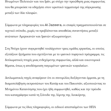
Ηνωμένων Πολιτειών και του Ιράν, με στόχο την προώθηση μιας συμφωνίας
που θα μπορούσε να οδηγήσει στον οριστικό τερματισμό της σύγκρουσης
μεταξύ των δύο πλευρών.
Σύμφωνα με πληροφορίες του Al Jazeera, οι επαφές πραγματοποιούνται σε
τεχνικό επίπεδο, χωρίς να προβλέπονται απευθείας συναντήσεις μεταξύ
ανώτατων Αμερικανών και Ιρανών αξιωματούχων.
Στη Ντόχα έχουν συγκροτηθεί τουλάχιστον τρεις ομάδες εργασίας, οι οποίες
εξετάζουν ζητήματα που σχετίζονται με το ιρανικό πυρηνικό πρόγραμμα, τις
διπλωματικές πτυχές μιας ενδεχόμενης συμφωνίας, αλλά και οικονομικά
θέματα, όπως η αποδέσμευση παγωμένων ιρανικών κεφαλαίων.
Διπλωματικές πηγές αναφέρουν ότι οι συνομιλίες διεξάγονται έμμεσα, με τη
διαμεσολάβηση εκπροσώπων του Κατάρ και του Πακιστάν, αξιοποιώντας το
Μνημόνιο Κατανόησης που έχει ήδη συμφωνηθεί, καθώς και την πρόοδο
που καταγράφηκε κατά τη Σύνοδο της Λίμνης της Λουκέρνης.
Σύμφωνα με τις ίδιες πληροφορίες, οι ειδικοί απεσταλμένοι των ΗΠΑ