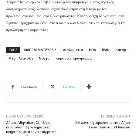
Τζάρεντ Κούσνερ και Στιβ Γουίτκοφ δεν συμμετέχουν στις τεχνικές
διαπραγματεύσεις. Ωστόσο, είχαν συνάντηση στη Ντόχα με τον
πρωθυπουργό και υπουργό Εξωτερικών του Κατάρ, σεΐχη Μοχάμεντ μπιν
Αμπντουλραχμάν αλ Θάνι, στο πλαίσιο των διπλωματικών επαφών για την
προώθηση της συμφωνίας.
TAGS
ΔΙΑΠΡΑΓΜΑΤΕΥΣΕΙΣ
Διπλωματία
ΗΠΑ
ΙΡΑΝ
Κατάρ
Μέση Ανατολή
Ντόχα
πυρηνικό πρόγραμμα
Facebook
Twitter
ΠΡΟΗΓΟΎΜΕΝΟ ΆΡΘΡΟ
ΕΠΌΜΕΝΟ ΆΡΘΡΟ
Δήμος Αθηναίων: Σε πλήρη
Εθελοντική αιμοδοσία στον Δήμο
κινητοποίηση οι δημοτικές
Γαλατσίου στις 8 Ιουλίου
υπηρεσίες μετά την κατάρρευση