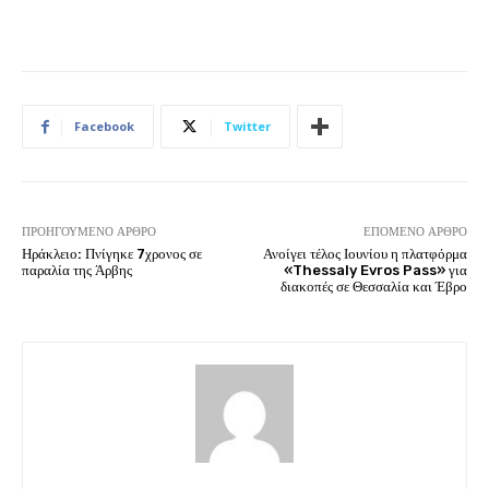
Facebook
Twitter
ΠΡΟΗΓΟΎΜΕΝΟ ΆΡΘΡΟ
ΕΠΌΜΕΝΟ ΆΡΘΡΟ
Ηράκλειο: Πνίγηκε 7χρονος σε
Ανοίγει τέλος Ιουνίου η πλατφόρμα
παραλία της Άρβης
«Thessaly Evros Pass» για
διακοπές σε Θεσσαλία και Έβρο