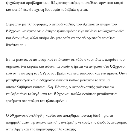
ψυχολογικά προβλήματα, ο 82χρονος πατέρας του πέθανε πριν από καιρό
και επειδή δεν άντεχε τη δυσοσμία τού έβαλε φωτιά.
Σύμφωνα με πληροφορίες, ο ιατροδικαστής που εξέτασε το πτώμα του
82χρονου ανέφερε ότι ο άτυχος ηλικιωμένος είχε πεθάνει τουλάχιστον εδώ
και έναν μήνα, αλλά ακόμα δεν μπορούν να προσδιοριστούν τα αίτια
θανάτου του.
Εν τω μεταξύ, οι αστυνομικοί εντόπισαν σε κάδο σκουπιδιών, πλησίον του
σημείου, ένα κεφάλι και πόδια, τα οποία φέρεται να ανήκουν στο 82χρονο,
ενώ στην κατοχή του 59χρονου βρέθηκαν ένα τσεκούρι και ένα πριόνι. Όταν
ρωτήθηκε σχετικά, ο 59χρονος είπε ότι καθώς μετέφερε το πτώμα
αποκολλήθηκαν κάποια μέλη. Πάντως, ο ιατροδικαστής φαίνεται να
επιβεβαιώνει τα λεγόμενα του 59χρονου καθώς εντόπισε μεταθανάτια
τραύματα στο πτώμα του ηλικιωμένου.
Ο 59χρονος συνελήφθη, καθώς του ασκήθηκε ποινική δίωξη για τα
πλημμελήματα της παρασιώπησης ανεύρεσης νεκρού, της ψευδούς αναφοράς
στην Αρχή και της παράνομης οπλοκατοχής.