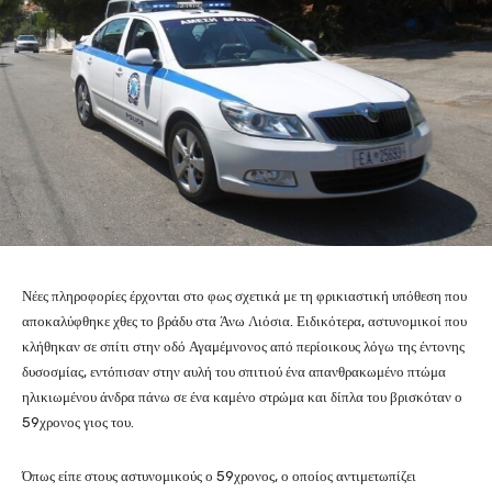
Νέες πληροφορίες έρχονται στο φως σχετικά με τη φρικιαστική υπόθεση που
αποκαλύφθηκε χθες το βράδυ στα Άνω Λιόσια. Ειδικότερα, αστυνομικοί που
κλήθηκαν σε σπίτι στην οδό Αγαμέμνονος από περίοικους λόγω της έντονης
δυσοσμίας, εντόπισαν στην αυλή του σπιτιού ένα απανθρακωμένο πτώμα
ηλικιωμένου άνδρα πάνω σε ένα καμένο στρώμα και δίπλα του βρισκόταν ο
59χρονος γιος του.
Όπως είπε στους αστυνομικούς ο 59χρονος, ο οποίος αντιμετωπίζει