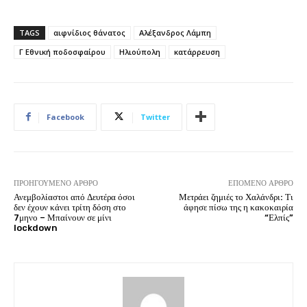
TAGS
αιφνίδιος θάνατος
Αλέξανδρος Λάμπη
Γ Εθνική ποδοσφαίρου
Ηλιούπολη
κατάρρευση
Facebook
Twitter
ΠΡΟΗΓΟΎΜΕΝΟ ΆΡΘΡΟ
ΕΠΌΜΕΝΟ ΆΡΘΡΟ
Ανεμβολίαστοι από Δευτέρα όσοι
Μετράει ζημιές το Χαλάνδρι: Τι
δεν έχουν κάνει τρίτη δόση στο
άφησε πίσω της η κακοκαιρία
7μηνο – Μπαίνουν σε μίνι
“Ελπίς”
lockdown