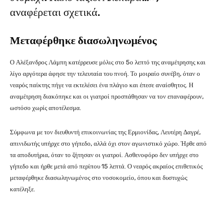
αναφέρεται σχετικά.
Μεταφέρθηκε διασωληνωμένος
Ο Αλέξανδρος Λάμπη κατέρρευσε μόλις στο 5ο λεπτό της αναμέτρησης και
λίγο αργότερα άφησε την τελευταία του πνοή. Το μοιραίο συνέβη, όταν ο
νεαρός παίκτης πήγε να εκτελέσει ένα πλάγιο και έπεσε αναίσθητος. Η
αναμέτρηση διακόπηκε και οι γιατροί προσπάθησαν να τον επαναφέρουν,
ωστόσο χωρίς αποτέλεσμα.
Σύμφωνα με τον διευθυντή επικοινωνίας της Ερμιονίδας, Λευτέρη Δαγρέ,
απινιδωτής υπήρχε στο γήπεδο, αλλά όχι στον αγωνιστικό χώρο. Ήρθε από
τα αποδυτήρια, όταν το ζήτησαν οι γιατροί. Ασθενοφόρο δεν υπήρχε στο
γήπεδο και ήρθε μετά από περίπου 15 λεπτά. Ο νεαρός ακραίος επιθετικός
μεταφέρθηκε διασωληνωμένος στο νοσοκομείο, όπου και δυστυχώς
κατέληξε.