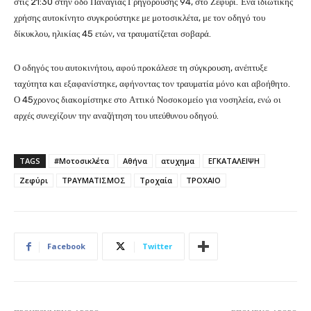
στις 21:30 στην οδό Παναγίας Γρηγορούσης 94, στο Ζεφύρι. Ένα ιδιωτικής
χρήσης αυτοκίνητο συγκρούστηκε με μοτοσικλέτα, με τον οδηγό του
δίκυκλου, ηλικίας 45 ετών, να τραυματίζεται σοβαρά.
Ο οδηγός του αυτοκινήτου, αφού προκάλεσε τη σύγκρουση, ανέπτυξε
ταχύτητα και εξαφανίστηκε, αφήνοντας τον τραυματία μόνο και αβοήθητο.
Ο 45χρονος διακομίστηκε στο Αττικό Νοσοκομείο για νοσηλεία, ενώ οι
αρχές συνεχίζουν την αναζήτηση του υπεύθυνου οδηγού.
TAGS
#Μοτοσικλέτα
Αθήνα
ατυχημα
ΕΓΚΑΤΑΛΕΙΨΗ
Ζεφύρι
ΤΡΑΥΜΑΤΙΣΜΟΣ
Τροχαία
ΤΡΟΧΑΙΟ
Facebook
Twitter