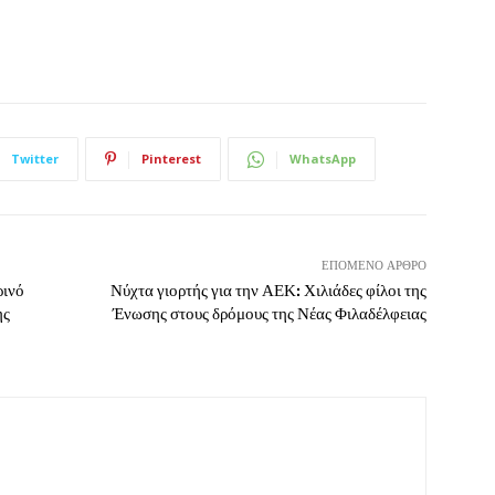
Twitter
Pinterest
WhatsApp
ΕΠΌΜΕΝΟ ΆΡΘΡΟ
ρινό
Νύχτα γιορτής για την ΑΕΚ: Χιλιάδες φίλοι της
ης
Ένωσης στους δρόμους της Νέας Φιλαδέλφειας