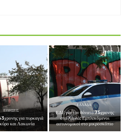
ΕΛΛΑΔΑ
ΕΙΔΗΣΕΙΣ
ΕΔΕ για τον θάνατο 75χρονης
3χρονης για πυρκαγιά
στα Χανιά: Εμπλεκόμενοι
κύρο και Λακωνία
αστυνομικοί στο μικροσκόπιο