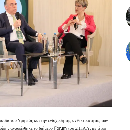
τασία του Υμηττός και την ενίσχυση της ανθεκτικότητας των
κρίσης αναδείχθηκε το διήμερο Forum του Σ.Π.Α.Υ. με τίτλο