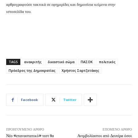
αρθρογραφούσε τακτικά σε εφημερίδες και δημοσίευε κείμενα στην
ιστοσελίδα του.
TAGS
ανακριτής
δικαστικό σώμα
ΠΑΣΟΚ
πολιτικός
Πρόεδρος της Δημοκρατίας
Χρήστος Σαρτζετάκης
Facebook
Twitter
ΠΡΟΗΓΟΎΜΕΝΟ ΆΡΘΡΟ
ΕΠΌΜΕΝΟ ΆΡΘΡΟ
Νέο «επαναστατικό» τεστ θα
Ανεμβολίαστοι από Δευτέρα όσοι