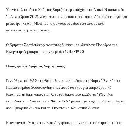
Υπενθυμίζεται ότι ο Χρήστος Σαρτζετάκης εισήχθη στο Λαϊκό Νοσοκομείο
1η Δεκεμβρίου 2021, λόγω πνευμονίας από εισρόφηση. Δύο ημέρες αργότερα
μεταφέρθηκε στη ΜΕΘ του ίδιου νοσοκομείου εξαιτίας οξείας
αναπνευστικής ανεπάρκειας.
Ο Χρήστος Σαρτζετάκης, ανώτατος δικαστικός, διετέλεσε Πρόεδρος της
Ελληνικής Δημοκρατίας την περίοδο 1985-1990.
Ποιος ήταν ο Χρήστος Σαρτζετάκης
Γεννήθηκε το 1929 στη Θεσσαλονίκη, σπούδασε στη Νομική Σχολή του
Πανεπιστημίου Θεσσαλονίκης και αφού άσκησε για μικρό χρονικό
διάστημα τη δικηγορία, εισήλθε στον δικαστικό κλάδο το 1955. Με
εκπαιδευτική άδεια έκανε το 1965-1967 μεταπτυχιακές σπουδές στο Παρίσι
στο Εμπορικό Δίκαιο και το Ευρωπαϊκό Κοινοτικό Δίκαιο.
Ηταν παντρεμένος με την Έφη Αργυρίου, με την οποία απέκτησε μία κόρη.