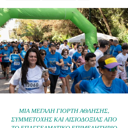
ΜΙΑ ΜΕΓΆΛΗ ΓΙΟΡΤΉ ΆΘΛΗΣΗΣ,
ΣΥΜΜΕΤΟΧΉΣ ΚΑΙ ΑΙΣΙΟΔΟΞΊΑΣ ΑΠΌ
ΤΟ ΕΠΑΓΓΕΛΜΑΤΙΚΌ ΕΠΙΜΕΛΗΤΉΡΙΟ