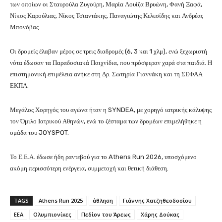
των οποίων οι Σταυρούλα Ζυγούρη, Μαρία Λουίζα Βρυώνη, Φανή Ξαφά,
Νίκος Καρούλιας, Νίκος Τσιαντάκης, Παναγιώτης Κελεσίδης και Ανδρέας
Μπονόβας.
Οι δρομείς έλαβαν μέρος σε τρεις διαδρομές (6, 3 και 1 χλμ), ενώ ξεχωριστή
νότα έδωσαν τα Παραδοσιακά Παιχνίδια, που πρόσφεραν χαρά στα παιδιά. Η
επιστημονική επιμέλεια ανήκε στη Δρ. Σωτηρία Γιαννάκη και τη ΣΕΦΑΑ
ΕΚΠΑ.
Μεγάλος Χορηγός του αγώνα ήταν η SYNDEA, με χορηγό ιατρικής κάλυψης
τον Όμιλο Ιατρικού Αθηνών, ενώ το ζέσταμα των δρομέων επιμελήθηκε η
ομάδα του JOYSPOT.
Το Ε.Ε.Α. έδωσε ήδη ραντεβού για το Athens Run 2026, υποσχόμενο
ακόμη περισσότερη ενέργεια, συμμετοχή και θετική διάθεση.
TAGS
Athens Run 2025
άθληση
Γιάννης Χατζηθεοδοσίου
ΕΕΑ
Ολυμπιονίκες
Πεδίον του Άρεως
Χάρης Δούκας