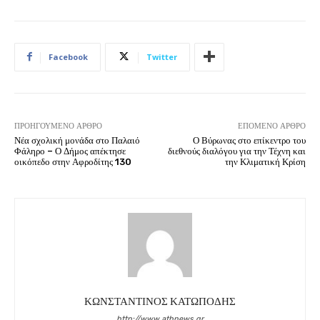
Facebook
Twitter
ΠΡΟΗΓΟΎΜΕΝΟ ΆΡΘΡΟ
ΕΠΌΜΕΝΟ ΆΡΘΡΟ
Νέα σχολική μονάδα στο Παλαιό
Ο Βύρωνας στο επίκεντρο του
Φάληρο – Ο Δήμος απέκτησε
διεθνούς διαλόγου για την Τέχνη και
οικόπεδο στην Αφροδίτης 130
την Κλιματική Κρίση
ΚΩΝΣΤΑΝΤΙΝΟΣ ΚΑΤΩΠΟΔΗΣ
http://www.athnews.gr