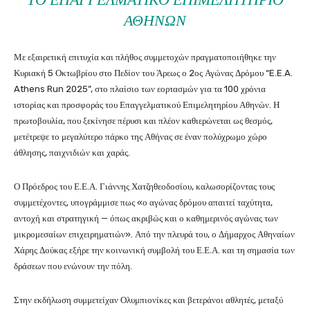
ΑΘΗΝΏΝ
Με εξαιρετική επιτυχία και πλήθος συμμετοχών πραγματοποιήθηκε την
Κυριακή 5 Οκτωβρίου στο Πεδίον του Άρεως ο 2ος Αγώνας Δρόμου “E.E.A.
Athens Run 2025”, στο πλαίσιο των εορτασμών για τα 100 χρόνια
ιστορίας και προσφοράς του Επαγγελματικού Επιμελητηρίου Αθηνών. Η
πρωτοβουλία, που ξεκίνησε πέρυσι και πλέον καθιερώνεται ως θεσμός,
μετέτρεψε το μεγαλύτερο πάρκο της Αθήνας σε έναν πολύχρωμο χώρο
άθλησης, παιχνιδιών και χαράς.
Ο Πρόεδρος του Ε.Ε.Α. Γιάννης Χατζηθεοδοσίου, καλωσορίζοντας τους
συμμετέχοντες, υπογράμμισε πως «ο αγώνας δρόμου απαιτεί ταχύτητα,
αντοχή και στρατηγική — όπως ακριβώς και ο καθημερινός αγώνας των
μικρομεσαίων επιχειρηματιών». Από την πλευρά του, ο Δήμαρχος Αθηναίων
Χάρης Δούκας εξήρε την κοινωνική συμβολή του Ε.Ε.Α. και τη σημασία των
δράσεων που ενώνουν την πόλη.
Στην εκδήλωση συμμετείχαν Ολυμπιονίκες και βετεράνοι αθλητές, μεταξύ