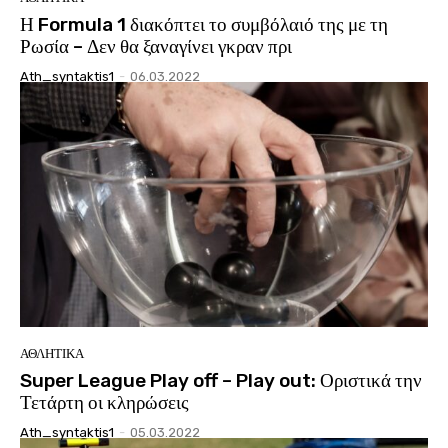
Η Formula 1 διακόπτει το συμβόλαιό της με τη
Ρωσία – Δεν θα ξαναγίνει γκραν πρι
Ath_syntaktis1
-
06.03.2022
ΑΘΛΗΤΙΚΑ
Super League Play off – Play out: Οριστικά την
Τετάρτη οι κληρώσεις
Ath_syntaktis1
-
05.03.2022