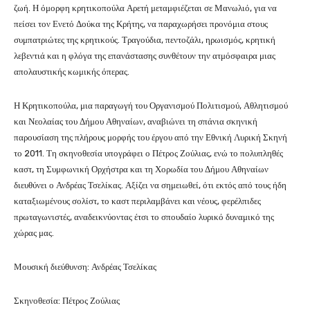
ζωή. Η όμορφη κρητικοπούλα Αρετή μεταμφιέζεται σε Μανωλιό, για να
πείσει τον Ενετό Δούκα της Κρήτης, να παραχωρήσει προνόμια στους
συμπατριώτες της κρητικούς. Τραγούδια, πεντοζάλι, ηρωισμός, κρητική
λεβεντιά και η φλόγα της επανάστασης συνθέτουν την ατμόσφαιρα μιας
απολαυστικής κωμικής όπερας.
Η Κρητικοπούλα, μια παραγωγή του Οργανισμού Πολιτισμού, Αθλητισμού
και Νεολαίας του Δήμου Αθηναίων, αναβιώνει τη σπάνια σκηνική
παρουσίαση της πλήρους μορφής του έργου από την Εθνική Λυρική Σκηνή
το 2011. Τη σκηνοθεσία υπογράφει ο Πέτρος Ζούλιας, ενώ το πολυπληθές
καστ, τη Συμφωνική Ορχήστρα και τη Χορωδία του Δήμου Αθηναίων
διευθύνει ο Ανδρέας Τσελίκας. Αξίζει να σημειωθεί, ότι εκτός από τους ήδη
καταξιωμένους σολίστ, το καστ περιλαμβάνει και νέους, φερέλπιδες
πρωταγωνιστές, αναδεικνύοντας έτσι το σπουδαίο λυρικό δυναμικό της
χώρας μας.
Μουσική διεύθυνση: Ανδρέας Τσελίκας
Σκηνοθεσία: Πέτρος Ζούλιας