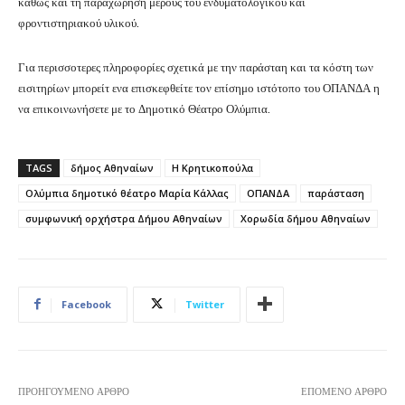
καθώς και τη παραχώρηση μέρους του ενδυματολογικού και
φροντιστηριακού υλικού.
Για περισσοτερες πληροφορίες σχετικά με την παράσταη και τα κόστη των
εισιτηρίων μπορείτ ενα επισκεφθείτε τον επίσημο ιστότοπο του ΟΠΑΝΔΑ η
να επικοινωνήσετε με το Δημοτικό Θέατρο Ολύμπια.
TAGS
δήμος Αθηναίων
Η Κρητικοπούλα
Ολύμπια δημοτικό θέατρο Μαρία Κάλλας
ΟΠΑΝΔΑ
παράσταση
συμφωνική ορχήστρα Δήμου Αθηναίων
Χορωδία δήμου Αθηναίων
Facebook
Twitter
ΠΡΟΗΓΟΎΜΕΝΟ ΆΡΘΡΟ
ΕΠΌΜΕΝΟ ΆΡΘΡΟ