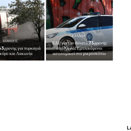
ΕΛΛΑΔΑ
ΕΙΔΗΣΕΙΣ
ΕΔΕ για τον θάνατο 75χρονης
3χρονης για πυρκαγιά
στα Χανιά: Εμπλεκόμενοι
κύρο και Λακωνία
αστυνομικοί στο μικροσκόπιο