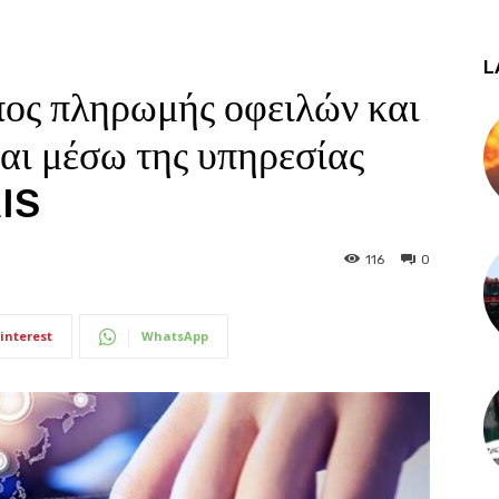
L
ς πληρωμής οφειλών και
αι μέσω της υπηρεσίας
RIS
116
0
interest
WhatsApp