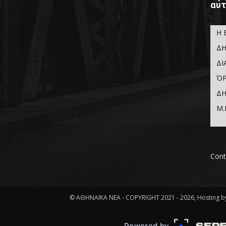
αυτ
Η 
ΔΗ
ΔΙ
ΌΡ
ΔΗ
Μ.
Cont
© ΑΘΗΝΑΪΚΑ ΝΕΑ - COPYRIGHT 2021 - 2026, Hosting by
Powered by