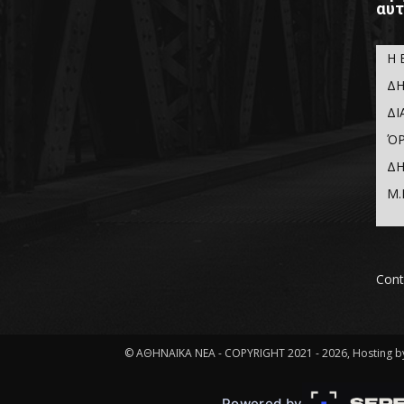
αυτ
Η 
ΔΗ
ΔΙ
ΌΡ
ΔΗ
Μ.
Cont
© ΑΘΗΝΑΪΚΑ ΝΕΑ - COPYRIGHT 2021 - 2026, Hosting by
Powered by