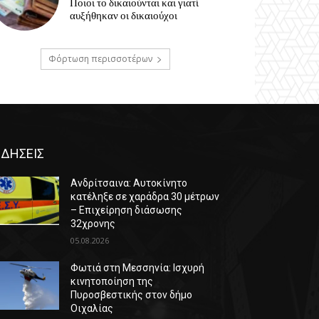
Ποιοι το δικαιούνται και γιατί
αυξήθηκαν οι δικαιούχοι
Φόρτωση περισσοτέρων
ΙΔΗΣΕΙΣ
Ανδρίτσαινα: Αυτοκίνητο
κατέληξε σε χαράδρα 30 μέτρων
– Επιχείρηση διάσωσης
32χρονης
05.08.2026
Φωτιά στη Μεσσηνία: Ισχυρή
κινητοποίηση της
Πυροσβεστικής στον δήμο
Οιχαλίας