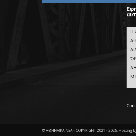
Εφη
αυτ
Η 
ΔΗ
ΔΙ
ΌΡ
ΔΗ
Μ.
Cont
© ΑΘΗΝΑΪΚΑ ΝΕΑ - COPYRIGHT 2021 - 2026, Hosting by