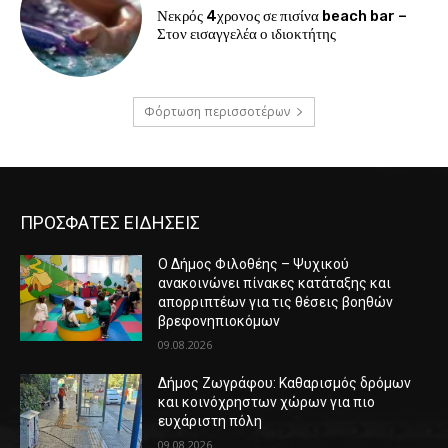
Νεκρός 4χρονος σε πισίνα beach bar –
Στον εισαγγελέα ο ιδιοκτήτης
Φόρτωση περισσοτέρων
ΠΡΟΣΦΑΤΕΣ ΕΙΔΗΣΕΙΣ
Ο Δήμος Φιλοθέης – Ψυχικού
ανακοινώνει πίνακες κατάταξης και
απορριπτέων για τις θέσεις βοηθών
βρεφονηπιοκόμων
09.08.2026
Δήμος Ζωγράφου: Καθαρισμός δρόμων
και κοινόχρηστων χώρων για πιο
ευχάριστη πόλη
09.08.2026