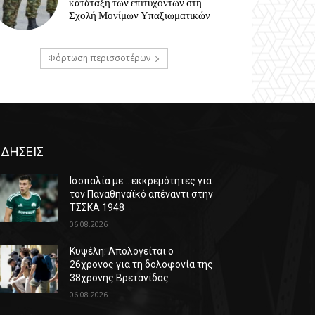
κατάταξη των επιτυχόντων στη
Σχολή Μονίμων Υπαξιωματικών
Φόρτωση περισσοτέρων
ΙΔΗΣΕΙΣ
Ισοπαλία με… εκκρεμότητες για
τον Παναθηναϊκό απέναντι στην
ΤΣΣΚΑ 1948
06.08.2026
Κυψέλη: Απολογείται ο
26χρονος για τη δολοφονία της
38χρονης Βρετανίδας
06.08.2026