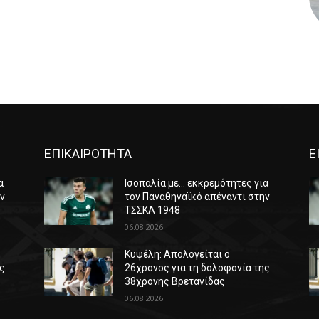
ΕΠΙΚΑΙΡΟΤΗΤΑ
Ε
α
Ισοπαλία με… εκκρεμότητες για
ην
τον Παναθηναϊκό απέναντι στην
ΤΣΣΚΑ 1948
06.08.2026
Κυψέλη: Απολογείται ο
ης
26χρονος για τη δολοφονία της
38χρονης Βρετανίδας
06.08.2026