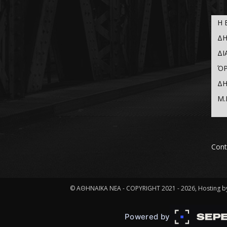
Η 
ΔΗ
ΔΙ
ΌΡ
ΔΗ
Μ.
Cont
© ΑΘΗΝΑΪΚΑ ΝΕΑ - COPYRIGHT 2021 - 2026, Hosting by
Powered by