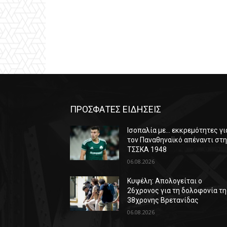
ΠΡΟΣΦΑΤΕΣ ΕΙΔΗΣΕΙΣ
Ισοπαλία με… εκκρεμότητες γι
τον Παναθηναϊκό απέναντι στ
ΤΣΣΚΑ 1948
06.08.2026
Κυψέλη: Απολογείται ο
26χρονος για τη δολοφονία τ
38χρονης Βρετανίδας
06.08.2026